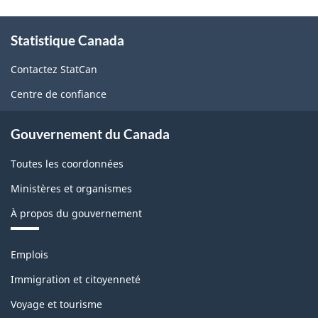
À
Statistique Canada
propos
de
Contactez StatCan
ce
Centre de confiance
site
Gouvernement du Canada
Toutes les coordonnées
Ministères et organismes
À propos du gouvernement
Thèmes
Emplois
et
sujets
Immigration et citoyenneté
Voyage et tourisme