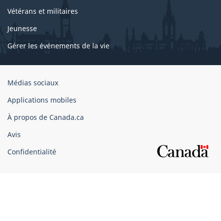
Vétérans et militaires
Jeunesse
Gérer les événements de la vie
Organisation
Médias sociaux
du
Applications mobiles
gouvernement
du
À propos de Canada.ca
Canada
Avis
Confidentialité