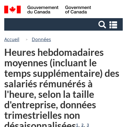
Passer
Passer
Recherche
/
au
à
Government
et
contenu
la
of
Re
menus
principal
version
Canada
et
HTML
me
Accueil
Données
simplifiée
Heures hebdomadaires
moyennes (incluant le
temps supplémentaire) des
salariés rémunérés à
l'heure, selon la taille
d'entreprise, données
trimestrielles non
désaisonnalisées
,
,
1
2
3