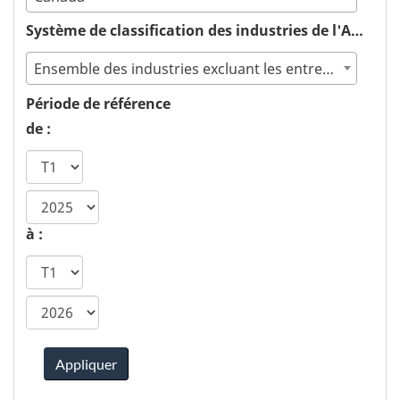
Système de classification des industries de l'Amérique du Nord (SCIAN) :
Ensemble des industries excluant les entreprises non classifiées
Période de référence
de :
année
de
à :
début
ca.statcan.tableviewer.web.hiddenlabel.timefram
Appliquer