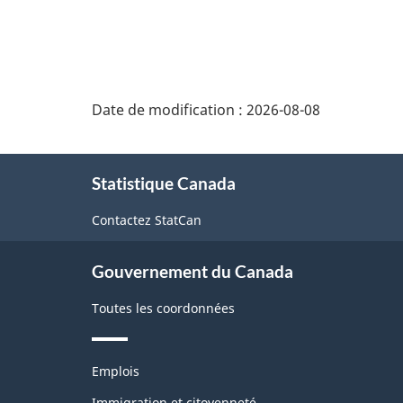
Date de modification :
2026-08-08
À
Statistique Canada
propos
de
Contactez StatCan
ce
Gouvernement du Canada
site
Toutes les coordonnées
Thèmes
Emplois
et
Immigration et citoyenneté