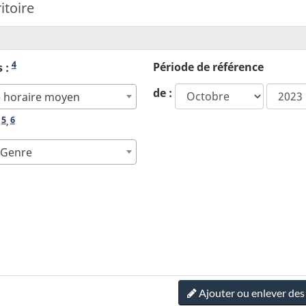
itoire
4
Période de référence
s :
année
de :
e horaire moyen
de
début
5
6
:
,
- Genre
Ajouter ou enlever de