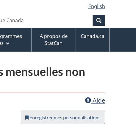
English
Recherche
rogrammes
À propos de
Canada.ca
es
StatCan
es mensuelles non
Aide
Enregistrer mes personnalisations