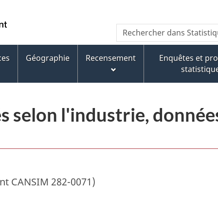
Passer
Passer
Passer
au
à
à
/
Recherche
Rechercher
contenu
« À
la
Government
dans
principal
propos
version
of
Statistique
de
HTML
ces
Géographie
Recensement
Enquêtes et p
Canada
Canada
ce
simplifiée
statistiqu
site »
s selon l'industrie, donné
ent CANSIM 282-0071)