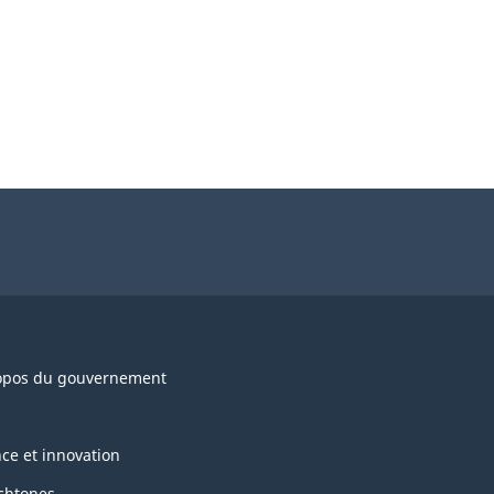
opos du gouvernement
nce et innovation
chtones