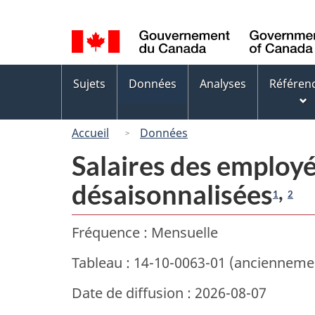
Sélection
de
la
Menus
langue
Sujets
Données
Analyses
Référen
des
sujets
Accueil
Données
Salaires des employé
désaisonnalisées
,
1
2
Fréquence : Mensuelle
Tableau : 14-10-0063-01 (anciennem
Date de diffusion : 2026-08-07