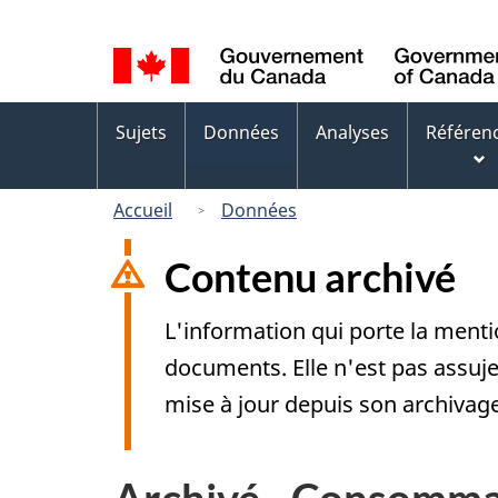
Sélection
de
la
Menus
langue
Sujets
Données
Analyses
Référen
des
sujets
Accueil
Données
Contenu archivé
L'information qui porte la menti
documents. Elle n'est pas assuj
mise à jour depuis son archivag
Archivé - Consommati