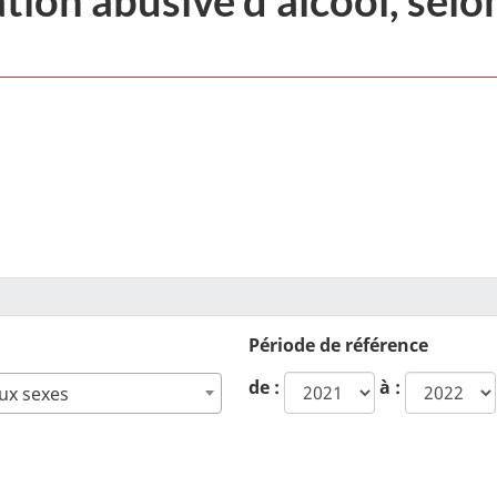
Période de référence
de :
à :
ux sexes