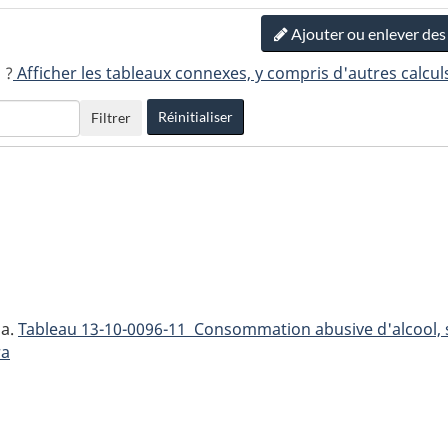
Ajouter ou enlever de
 ?
Afficher les tableaux connexes, y compris d'autres calcul
Réinitialiser
Filtrer
da.
Tableau
13-10-0096-11 Consommation abusive d'alcool, 
ra