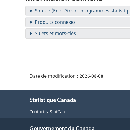
Date de modification :
2026-08-08
À
Statistique Canada
propos
de
Contactez StatCan
ce
Gouvernement du Canada