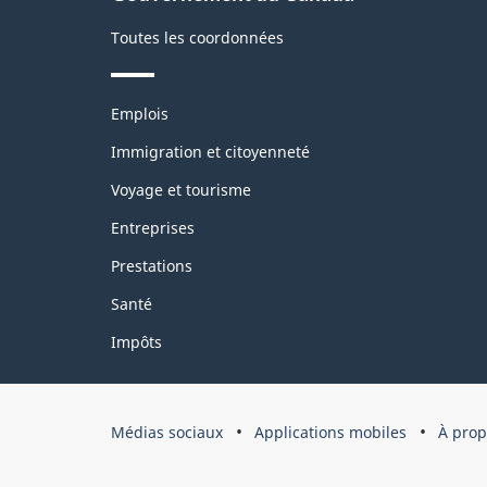
site
Toutes les coordonnées
Thèmes
Emplois
et
sujets
Immigration et citoyenneté
Voyage et tourisme
Entreprises
Prestations
Santé
Impôts
Organisation
Médias sociaux
Applications mobiles
À prop
du
gouvernement