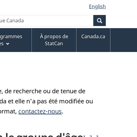
English
Recherche
rogrammes
À propos de
Canada.ca
es
StatCan
ce, de recherche ou de tenue de
 et elle n'a pas été modifiée ou
format,
contactez-nous
.
 le groupe d'âge
,
,
,
1
2
3