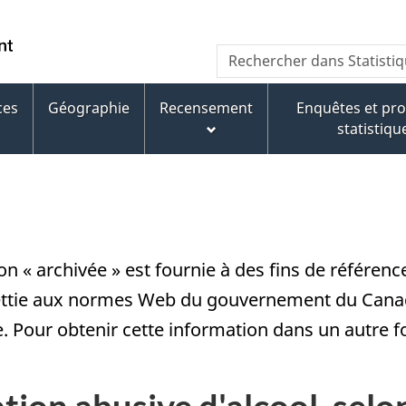
Passer
Passer
Passer
au
à
à
/
Recherche
Rechercher
contenu
« À
la
Government
dans
principal
propos
version
of
Statistique
de
HTML
ces
Géographie
Recensement
Enquêtes et p
Canada
Canada
ce
simplifiée
statistiqu
site »
on « archivée » est fournie à des fins de référen
ettie aux normes Web du gouvernement du Canada
e. Pour obtenir cette information dans un autre 
on abusive d'alcool, selon