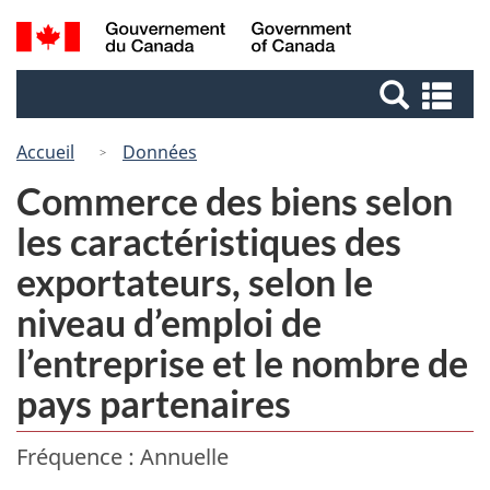
Passer
Passer
Recherche
/
au
à
Government
et
contenu
la
of
Re
menus
principal
version
Canada
et
HTML
me
Accueil
Données
simplifiée
Commerce des biens selon
les caractéristiques des
exportateurs, selon le
niveau d’emploi de
l’entreprise et le nombre de
pays partenaires
Fréquence : Annuelle