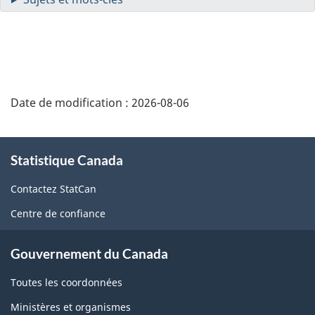
Date de modification :
2026-08-06
À
Statistique Canada
propos
de
Contactez StatCan
ce
Centre de confiance
site
Gouvernement du Canada
Toutes les coordonnées
Ministères et organismes