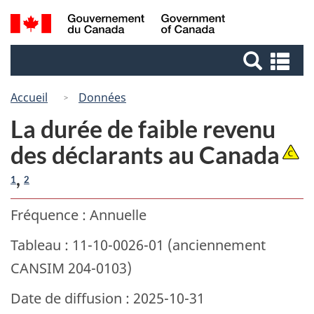
Passer
Passer
Recherche
/
au
à
Government
et
contenu
la
of
Re
menus
principal
version
Canada
et
HTML
me
Accueil
Données
simplifiée
La durée de faible revenu
des déclarants au Canada
,
1
2
Fréquence : Annuelle
Tableau : 11-10-0026-01 (anciennement
CANSIM 204-0103)
Date de diffusion : 2025-10-31