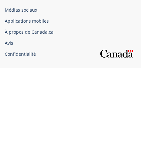
Organisation
Médias sociaux
du
Applications mobiles
gouvernement
du
À propos de Canada.ca
Canada
Avis
Confidentialité