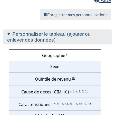
Aide
Enregistrer mes personnalisations
Section
Personnaliser le tableau (ajouter ou
to
enlever des données)
customize
your
3
Géographie
table
Sexe
10
Quintile de revenu
2
,
6
,
7
,
8
,
9
,
16
Cause de décès (CIM-10)
1
,
4
,
5
,
11
,
12
,
13
,
14
,
15
,
17
,
18
Caractéristiques