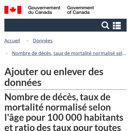
Passer
Passer
Recherche
/
au
à
Government
et
contenu
la
of
Re
menus
principal
version
Canada
et
HTML
me
Accueil
Données
simplifiée
Nombre de décès, taux de mortalité normalisé selon l'âge pour 100 000 habitants et ratio des taux pour toutes les causes et certaines causes de décès selon le quintile de revenu du quartier, Canada (à l'exclusion des territoires) et certaines régions, 2020
Ajouter ou enlever des
données
Nombre de décès, taux de
mortalité normalisé selon
l'âge pour 100 000 habitants
et ratio des taux pour toutes