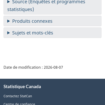
Date de modification :
2026-08-07
À
Statistique Canada
propos
de
Contactez StatCan
ce
Centre de confiance