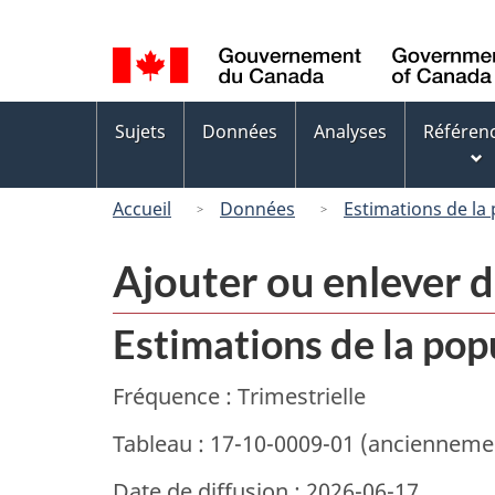
Sélection
de
la
Menus
langue
Sujets
Données
Analyses
Référen
des
sujets
Accueil
Données
Estimations de la 
Ajouter ou enlever 
Estimations de la popu
Fréquence : Trimestrielle
Tableau : 17-10-0009-01 (anciennem
Date de diffusion : 2026-06-17