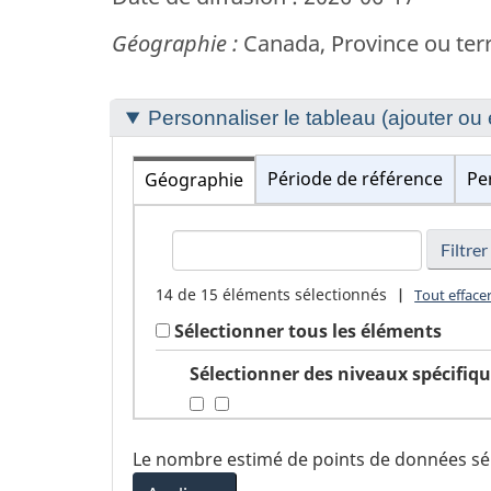
Géographie :
Canada, Province ou terr
Section
Personnaliser le tableau (ajouter o
to
customize
Période de référence
Pe
Géographie
your
TrouverGéographie
table
14
de
15
éléments sélectionnés
|
Tout efface
Sélectionner tous les éléments
Sélectionner des niveaux spécifi
Le nombre estimé de points de données sé