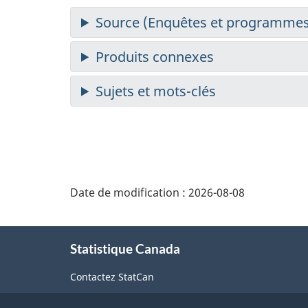
Date de modification :
2026-08-08
À
Statistique Canada
propos
de
Contactez StatCan
ce