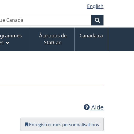
English
Recherche
rogrammes
À propos de
Canada.ca
es
StatCan
Aide
Enregistrer mes personnalisations