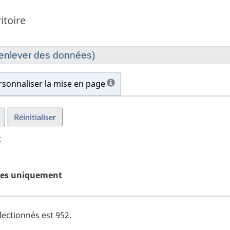
itoire
u enlever des données)
rsonnaliser la mise en page
r
ques uniquement
lectionnés est
952
.