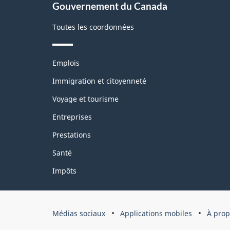
Gouvernement du Canada
site
Toutes les coordonnées
Thèmes
Emplois
et
sujets
Immigration et citoyenneté
Voyage et tourisme
Entreprises
Prestations
Santé
Impôts
Organisation
Médias sociaux
Applications mobiles
À prop
du