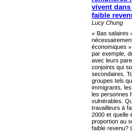
vivent dans 
faible reve
Lucy Chung
« Bas salaires 
nécessairement 
économiques » 
par exemple, d
avec leurs par
conjoints qui s
secondaires. To
groupes tels q
immigrants, les
les personnes h
vulnérables. Qu
travailleurs à f
2000 et quelle é
proportion au s
faible revenu? L