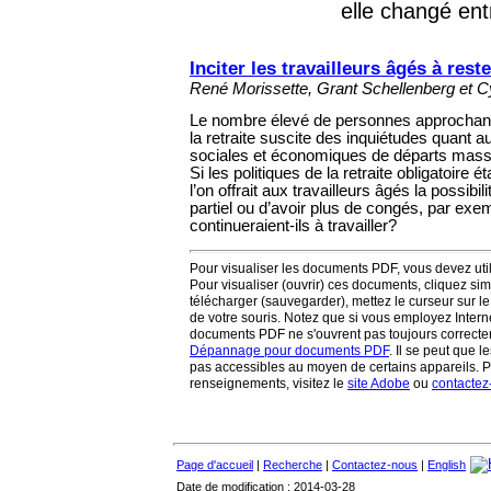
elle changé en
Inciter les travailleurs âgés à rest
René Morissette, Grant Schellenberg et Cy
Le nombre élevé de personnes approchant d
la retraite suscite des inquiétudes quant
sociales et économiques de départs massi
Si les politiques de la retraite obligatoire 
l’on offrait aux travailleurs âgés la possibil
partiel ou d’avoir plus de congés, par exe
continueraient-ils à travailler?
Pour visualiser les documents PDF, vous devez util
Pour visualiser (ouvrir) ces documents, cliquez sim
télécharger (sauvegarder), mettez le curseur sur le 
de votre souris. Notez que si vous employez Intern
documents PDF ne s'ouvrent pas toujours correctem
Dépannage pour documents PDF
. Il se peut que
pas accessibles au moyen de certains appareils. 
renseignements, visitez le
site Adobe
ou
contactez
Page d'accueil
|
Recherche
|
Contactez-nous
|
English
Date de modification : 2014-03-28