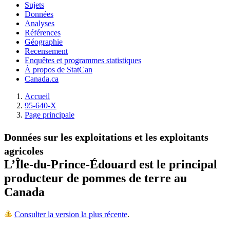
Sujets
Données
Analyses
Références
Géographie
Recensement
Enquêtes et programmes statistiques
À propos de StatCan
Canada.ca
Accueil
95-640-X
Page principale
Données sur les exploitations et les exploitants
agricoles
L’Île-du-Prince-Édouard est le principal
producteur de pommes de terre au
Canada
Consulter la version la plus récente
.