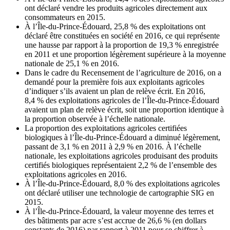
ont déclaré vendre les produits agricoles directement aux
consommateurs en 2015.
À l’Île-du-Prince-Édouard, 25,8 % des exploitations ont
déclaré être constituées en société en 2016, ce qui représente
une hausse par rapport à la proportion de 19,3 % enregistrée
en 2011 et une proportion légèrement supérieure à la moyenne
nationale de 25,1 % en 2016.
Dans le cadre du Recensement de l’agriculture de 2016, on a
demandé pour la première fois aux exploitants agricoles
d’indiquer s’ils avaient un plan de relève écrit. En 2016,
8,4 % des exploitations agricoles de l’Île-du-Prince-Édouard
avaient un plan de relève écrit, soit une proportion identique à
la proportion observée à l’échelle nationale.
La proportion des exploitations agricoles certifiées
biologiques à l’Île-du-Prince-Édouard a diminué légèrement,
passant de 3,1 % en 2011 à 2,9 % en 2016. À l’échelle
nationale, les exploitations agricoles produisant des produits
certifiés biologiques représentaient 2,2 % de l’ensemble des
exploitations agricoles en 2016.
À l’Île-du-Prince-Édouard, 8,0 % des exploitations agricoles
ont déclaré utiliser une technologie de cartographie SIG en
2015.
À l’Île-du-Prince-Édouard, la valeur moyenne des terres et
des bâtiments par acre s’est accrue de 26,6 % (en dollars
constants de 2016) par rapport à 2011 pour se chiffrer à