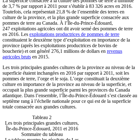
La superficie consacrée à la culture des pommes de terre a diminué
de 3,7 % par rapport à 2011 pour s’établir à 83 326 acres en 2016.
Toutefois, cela représentait 21,8 % de l’ensemble des terres en
culture de la province, et la plus grande superficie consacrée aux
pommes de terre au Canada. À l’Île-du-Prince-Édouard,
247 exploitations agricoles ont dit avoir semé des pommes de terre
en 2016. Les
exploitations productrices de pommes de terre
constituaient le deuxième type d’exploitation en importance de la
province (après les exploitations productrices de bovins de
boucherie) et ont généré 276,1 millions de dollars en
revenus
agricoles bruts
en 2015.
Les trois principales grandes cultures de la province au niveau de la
superficie étaient inchangées en 2016 par rapport à 2011, soit les
pommes de terre, l’orge et le soja. L’orge constituait la deuxième
culture en importance de la province au niveau de la superficie, et
occupait la plus grande superficie parmi les provinces du Canada
atlantique. Dans l’ensemble, l’Île-du-Prince-Édouard s’est classée au
septième rang à l’échelle nationale pour ce qui est de la superficie
totale consacrée aux grandes cultures.
Tableau 2
Les trois principales grandes cultures,
Île-du-Prince-Édouard, 2011 et 2016
Sommaire du tableau
Le tableau montre les résultats de Les