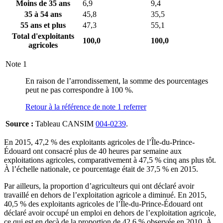
Moins de 35 ans
6,9
9,4
35 à 54 ans
45,8
35,5
55 ans et plus
47,3
55,1
Total d'exploitants
100,0
100,0
agricoles
Note
1
En raison de l’arrondissement, la somme des pourcentages
peut ne pas correspondre à 100 %.
Retour à la référence de note
1
referrer
Source :
Tableau CANSIM
004-0239
.
En 2015, 47,2 % des exploitants agricoles de l’Île-du-Prince-
Édouard ont consacré plus de 40 heures par semaine aux
exploitations agricoles, comparativement à 47,5 % cinq ans plus tôt.
À l’échelle nationale, ce pourcentage était de 37,5 % en 2015.
Par ailleurs, la proportion d’agriculteurs qui ont déclaré avoir
travaillé en dehors de l’exploitation agricole a diminué. En 2015,
40,5 % des exploitants agricoles de l’Île-du-Prince-Édouard ont
déclaré avoir occupé un emploi en dehors de l’exploitation agricole,
ce qui est en deçà de la proportion de 42,6 % observée en 2010. À