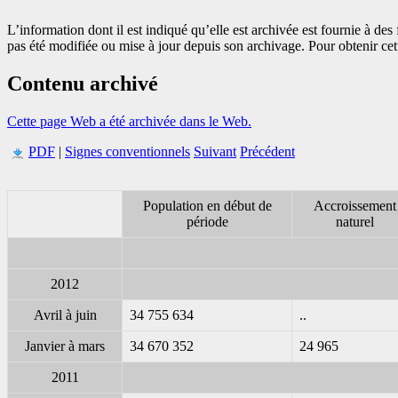
L’information dont il est indiqué qu’elle est archivée est fournie à d
pas été modifiée ou mise à jour depuis son archivage. Pour obtenir ce
Contenu archivé
Cette page Web a été archivée dans le Web.
PDF
|
Signes conventionnels
Suivant
Précédent
Population en début de
Accroissement
période
naturel
2012
Avril à juin
34 755 634
..
Janvier à mars
34 670 352
24 965
2011