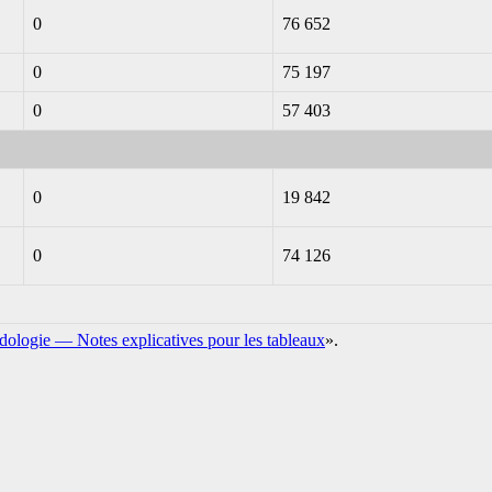
0
76 652
0
75 197
0
57 403
0
19 842
0
74 126
dologie — Notes explicatives pour les tableaux
».