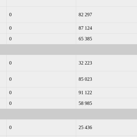
0
82 297
0
87 124
0
65 385
0
32 223
0
85 023
0
91 122
0
58 985
0
25 436