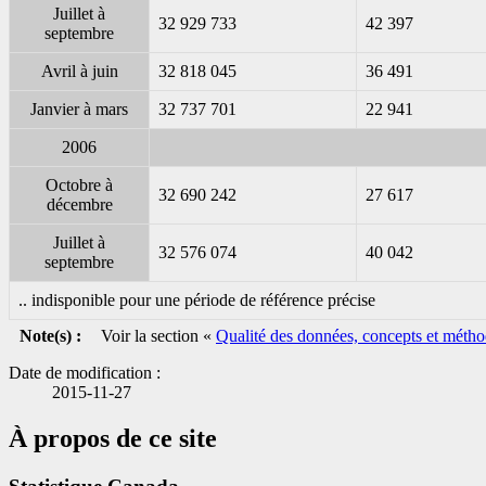
Juillet à
32 929 733
42 397
septembre
Avril à juin
32 818 045
36 491
Janvier à mars
32 737 701
22 941
2006
Octobre à
32 690 242
27 617
décembre
Juillet à
32 576 074
40 042
septembre
.. indisponible pour une période de référence précise
Note(s) :
Voir la section «
Qualité des données, concepts et métho
Date de modification :
2015-11-27
À propos de ce site