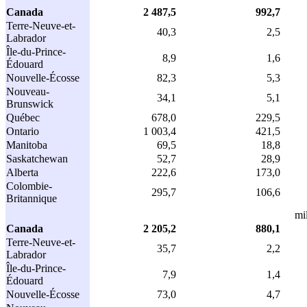
Canada
2 487,5
992,7
Terre-Neuve-et-
40,3
2,5
Labrador
Île-du-Prince-
8,9
1,6
Édouard
Nouvelle-Écosse
82,3
5,3
Nouveau-
34,1
5,1
Brunswick
Québec
678,0
229,5
Ontario
1 003,4
421,5
Manitoba
69,5
18,8
Saskatchewan
52,7
28,9
Alberta
222,6
173,0
Colombie-
295,7
106,6
Britannique
mi
Canada
2 205,2
880,1
Terre-Neuve-et-
35,7
2,2
Labrador
Île-du-Prince-
7,9
1,4
Édouard
Nouvelle-Écosse
73,0
4,7