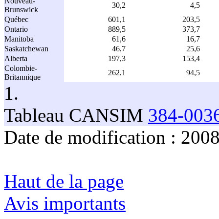
Nouveau-
30,2
4,5
Brunswick
Québec
601,1
203,5
Ontario
889,5
373,7
Manitoba
61,6
16,7
Saskatchewan
46,7
25,6
Alberta
197,3
153,4
Colombie-
262,1
94,5
Britannique
1.
Tableau CANSIM
384-003
Date de modification :
2008
Haut de la page
Avis importants