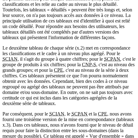
classifications et les relie au cadre au niveau le plus détaillé.
Toutefois, les tableaux « détaillés » peuvent être très longs et, selon
leur source, on n'a pas toujours accès aux données à ce niveau. La
principale utilisation de ces tableaux est d'identifier à quoi est relié
un code détaillé. Pour répondre aux besoins des utilisateurs, les
tableaux détaillés ont été complétés par d'autres versions des
tableaux qui présentent l'information de différentes façons.
Le deuxième tableau de chaque série (x.2) met en correspondance
les classifications et le cadre à un niveau plus agrégé. Pour le
SCIAN
, il s'agit du groupe à quatre chiffres; pour le
SCPAN
, c'est le
groupe de produits à six chiffres; pour la
CNP-S
, c'est au niveau des
grands groupes; et pour la
CPE
, c'est au niveau de la série à deux
chiffres. Ces tableaux présentent ce que l'on pourra normalement
obtenir avec les données. Cependant, bien des codes à ce niveau
regroupé ou agrégé des tableaux ne peuvent pas être attribués par
domaine et/ou sous-domaine. En outre, on ne sait pas toujours avec
certitude ce qui est inclus dans les catégories agrégées de la
deuxième série de tableaux.
Par conséquent, pour le
SCIAN
, le
SCPAN
et la
CPE
, nous avons
fourni une troisième version de la mise en correspondance (tableaux
x.3). Dans ces tableaux, nous n'avons fourni que le niveau de détail
requis pour faire la distinction entre les sous-domaines (dans la
mesure du possible). Ce tableau est appelé « Vue d'ensemble » dans