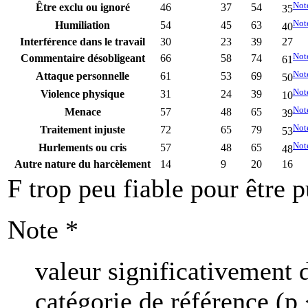
Not
Être exclu ou ignoré
46
37
54
35
Not
Humiliation
54
45
63
40
Interférence dans le travail
30
23
39
27
Not
Commentaire désobligeant
66
58
74
61
Not
Attaque personnelle
61
53
69
50
Not
Violence physique
31
24
39
10
Not
Menace
57
48
65
39
Not
Traitement injuste
72
65
79
53
Not
Hurlements ou cris
57
48
65
48
Autre nature du harcèlement
14
9
20
16
F trop peu fiable pour être p
Note
*
valeur significativement d
catégorie de référence (p 