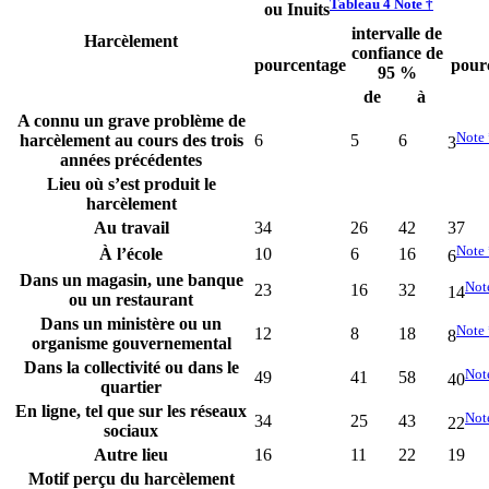
Tableau 4 Note
†
ou Inuits
intervalle de
Harcèlement
confiance de
pourcentage
pour
95 %
de
à
A connu un grave problème de
Note
harcèlement au cours des trois
6
5
6
3
années précédentes
Lieu où s’est produit le
harcèlement
Au travail
34
26
42
37
Note
À l’école
10
6
16
6
Dans un magasin, une banque
Not
23
16
32
14
ou un restaurant
Dans un ministère ou un
Note
12
8
18
8
organisme gouvernemental
Dans la collectivité ou dans le
Not
49
41
58
40
quartier
En ligne, tel que sur les réseaux
Not
34
25
43
22
sociaux
Autre lieu
16
11
22
19
Motif perçu du harcèlement