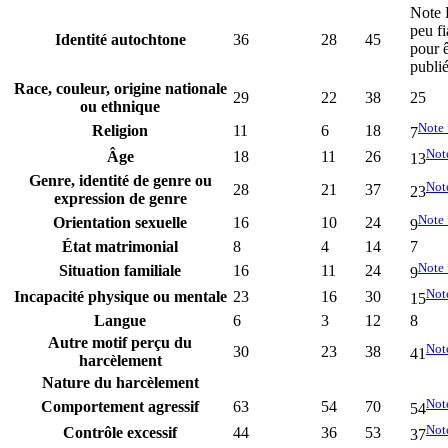
Note
peu fi
Identité autochtone
36
28
45
pour ê
publi
Race, couleur, origine nationale
29
22
38
25
ou ethnique
Note
Religion
11
6
18
7
Not
Âge
18
11
26
13
Genre, identité de genre ou
Not
28
21
37
23
expression de genre
Note
Orientation sexuelle
16
10
24
9
État matrimonial
8
4
14
7
Note
Situation familiale
16
11
24
9
Not
Incapacité physique ou mentale
23
16
30
15
Langue
6
3
12
8
Autre motif perçu du
Not
30
23
38
41
harcèlement
Nature du harcèlement
Not
Comportement agressif
63
54
70
54
Not
Contrôle excessif
44
36
53
37