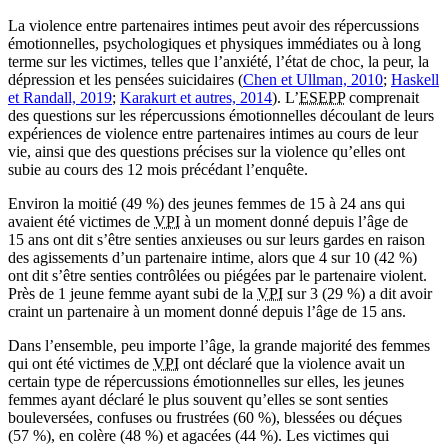
La violence entre partenaires intimes peut avoir des répercussions
émotionnelles, psychologiques et physiques immédiates ou à long
terme sur les victimes, telles que l’anxiété, l’état de choc, la peur, la
dépression et les pensées suicidaires (
Chen et Ullman, 2010
;
Haskell
et Randall, 2019
;
Karakurt et autres, 2014
). L’
ESEPP
comprenait
des questions sur les répercussions émotionnelles découlant de leurs
expériences de violence entre partenaires intimes au cours de leur
vie, ainsi que des questions précises sur la violence qu’elles ont
subie au cours des 12 mois précédant l’enquête.
Environ la moitié (49 %) des jeunes femmes de 15 à 24 ans qui
avaient été victimes de
VPI
à un moment donné depuis l’âge de
15 ans ont dit s’être senties anxieuses ou sur leurs gardes en raison
des agissements d’un partenaire intime, alors que 4 sur 10 (42 %)
ont dit s’être senties contrôlées ou piégées par le partenaire violent.
Près de 1 jeune femme ayant subi de la
VPI
sur 3 (29 %) a dit avoir
craint un partenaire à un moment donné depuis l’âge de 15 ans.
Dans l’ensemble, peu importe l’âge, la grande majorité des femmes
qui ont été victimes de
VPI
ont déclaré que la violence avait un
certain type de répercussions émotionnelles sur elles, les jeunes
femmes ayant déclaré le plus souvent qu’elles se sont senties
bouleversées, confuses ou frustrées (60 %), blessées ou déçues
(57 %), en colère (48 %) et agacées (44 %). Les victimes qui