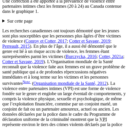
Une correction a été apportée à la prévalence de violence entre
partenaires intimes chez les femmes (20 à 24) au Canada contenue
dans le graphique 1.
Sur cette page
Les recherches canadiennes ont toujours démontré que les jeunes
sont plus susceptibles que les personnes plus âgées d’être victimes
de violence (
Conroy et Cotter, 2017
;
Cotter et Savage, 2019
;
Perreault, 2015
). En plus de l’âge, il a aussi été démontré que le
genre est lié à un risque accru de violence, les femmes étant
surreprésentées parmi les victimes (
Burczycka, 2016
;
Cotter, 2021a
;
Cotter et Savage, 2019
). L’Organisation mondiale de la Santé
reconnaît que la violence faite aux femmes est un grave problème de
santé publique qui a de profondes répercussions négatives
immédiates et à long terme sur les victimes et les personnes
Note
survivantes
(
Organisation mondiale de la Santé, 2012
). La
violence entre partenaires intimes (VPI) est une forme de violence
fondée sur le genre et englobe un large éventail de comportements, y
compris la violence physique, sexuelle et psychologique, de même
que l’exploitation financière, commise par un conjoint marié, un
conjoint de fait ou un partenaire amoureux, actuel ou ancien. Les
données déclarées par la police dans le cadre du Programme de
déclaration uniforme de la criminalité montrent que la
VPI
représente environ le tiers des crimes violents déclarés par la police