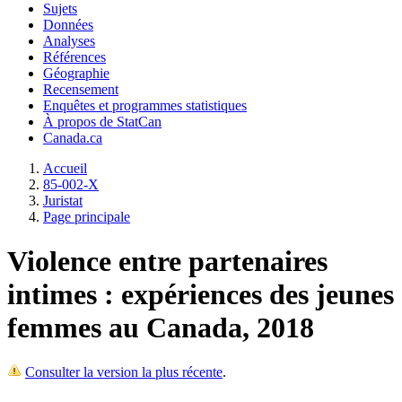
Sujets
Données
Analyses
Références
Géographie
Recensement
Enquêtes et programmes statistiques
À propos de StatCan
Canada.ca
Accueil
85-002-X
Juristat
Page principale
Violence entre partenaires
intimes : expériences des jeunes
femmes au Canada, 2018
Consulter la version la plus récente
.