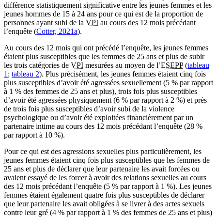
différence statistiquement significative entre les jeunes femmes et les
jeunes hommes de 15 à 24 ans pour ce qui est de la proportion de
personnes ayant subi de la
VPI
au cours des 12 mois précédant
l’enquête (
Cotter, 2021a
).
Au cours des 12 mois qui ont précédé l’enquête, les jeunes femmes
étaient plus susceptibles que les femmes de 25 ans et plus de subir
les trois catégories de
VPI
mesurées au moyen de l’
ESEPP
(
tableau
1
;
tableau 2
). Plus précisément, les jeunes femmes étaient cinq fois
plus susceptibles d’avoir été agressées sexuellement (5 % par rapport
à 1 % des femmes de 25 ans et plus), trois fois plus susceptibles
d’avoir été agressées physiquement (6 % par rapport à 2 %) et près
de trois fois plus susceptibles d’avoir subi de la violence
psychologique ou d’avoir été exploitées financièrement par un
partenaire intime au cours des 12 mois précédant l’enquête (28 %
par rapport à 10 %).
Pour ce qui est des agressions sexuelles plus particulièrement, les
jeunes femmes étaient cinq fois plus susceptibles que les femmes de
25 ans et plus de déclarer que leur partenaire les avait forcées ou
avaient essayé de les forcer à avoir des relations sexuelles au cours
des 12 mois précédant l’enquête (5 % par rapport à 1 %). Les jeunes
femmes étaient également quatre fois plus susceptibles de déclarer
que leur partenaire les avait obligées à se livrer à des actes sexuels
contre leur gré (4 % par rapport à 1 % des femmes de 25 ans et plus)