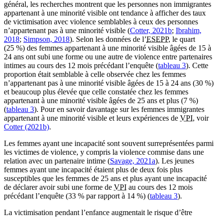
général, les recherches montrent que les personnes non immigrantes
appartenant à une minorité visible ont tendance à afficher des taux
de victimisation avec violence semblables à ceux des personnes
n’appartenant pas à une minorité visible (
Cotter, 2021b
;
Ibrahim,
2018
;
Simpson, 2018
). Selon les données de l’
ESEPP
, le quart
(25 %) des femmes appartenant à une minorité visible âgées de 15 à
24 ans ont subi une forme ou une autre de violence entre partenaires
intimes au cours des 12 mois précédant l’enquête (
tableau 3
). Cette
proportion était semblable à celle observée chez les femmes
n’appartenant pas à une minorité visible âgées de 15 à 24 ans (30 %)
et beaucoup plus élevée que celle constatée chez les femmes
appartenant à une minorité visible âgées de 25 ans et plus (7 %)
(
tableau 3
). Pour en savoir davantage sur les femmes immigrantes
appartenant à une minorité visible et leurs expériences de
VPI
, voir
Cotter (2021b)
.
Les femmes ayant une incapacité sont souvent surreprésentées parmi
les victimes de violence, y compris la violence commise dans une
relation avec un partenaire intime (
Savage, 2021a
). Les jeunes
femmes ayant une incapacité étaient plus de deux fois plus
susceptibles que les femmes de 25 ans et plus ayant une incapacité
de déclarer avoir subi une forme de
VPI
au cours des 12 mois
précédant l’enquête (33 % par rapport à 14 %) (
tableau 3
).
La victimisation pendant l’enfance augmentait le risque d’être