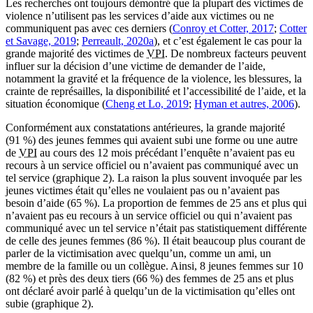
Les recherches ont toujours démontré que la plupart des victimes de
violence n’utilisent pas les services d’aide aux victimes ou ne
communiquent pas avec ces derniers (
Conroy et Cotter, 2017
;
Cotter
et Savage, 2019
;
Perreault, 2020a
), et c’est également le cas pour la
grande majorité des victimes de
VPI
. De nombreux facteurs peuvent
influer sur la décision d’une victime de demander de l’aide,
notamment la gravité et la fréquence de la violence, les blessures, la
crainte de représailles, la disponibilité et l’accessibilité de l’aide, et la
situation économique (
Cheng et Lo, 2019
;
Hyman et autres, 2006
).
Conformément aux constatations antérieures, la grande majorité
(91 %) des jeunes femmes qui avaient subi une forme ou une autre
de
VPI
au cours des 12 mois précédant l’enquête n’avaient pas eu
recours à un service officiel ou n’avaient pas communiqué avec un
tel service (graphique 2). La raison la plus souvent invoquée par les
jeunes victimes était qu’elles ne voulaient pas ou n’avaient pas
besoin d’aide (65 %). La proportion de femmes de 25 ans et plus qui
n’avaient pas eu recours à un service officiel ou qui n’avaient pas
communiqué avec un tel service n’était pas statistiquement différente
de celle des jeunes femmes (86 %). Il était beaucoup plus courant de
parler de la victimisation avec quelqu’un, comme un ami, un
membre de la famille ou un collègue. Ainsi, 8 jeunes femmes sur 10
(82 %) et près des deux tiers (66 %) des femmes de 25 ans et plus
ont déclaré avoir parlé à quelqu’un de la victimisation qu’elles ont
subie (graphique 2).