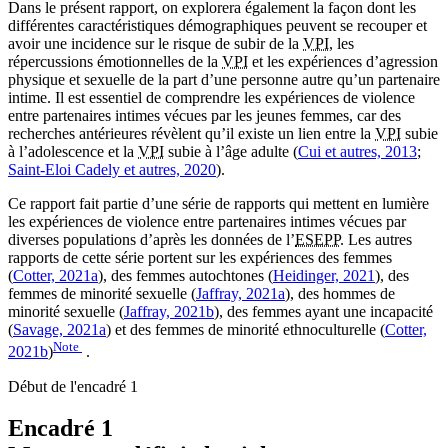
Dans le présent rapport, on explorera également la façon dont les
différentes caractéristiques démographiques peuvent se recouper et
avoir une incidence sur le risque de subir de la
VPI
, les
répercussions émotionnelles de la
VPI
et les expériences d’agression
physique et sexuelle de la part d’une personne autre qu’un partenaire
intime. Il est essentiel de comprendre les expériences de violence
entre partenaires intimes vécues par les jeunes femmes, car des
recherches antérieures révèlent qu’il existe un lien entre la
VPI
subie
à l’adolescence et la
VPI
subie à l’âge adulte (
Cui et autres, 2013
;
Saint-Eloi Cadely et autres, 2020
).
Ce rapport fait partie d’une série de rapports qui mettent en lumière
les expériences de violence entre partenaires intimes vécues par
diverses populations d’après les données de l’
ESEPP
. Les autres
rapports de cette série portent sur les expériences des femmes
(
Cotter, 2021a
), des femmes autochtones (
Heidinger, 2021
), des
femmes de minorité sexuelle (
Jaffray, 2021a
), des hommes de
minorité sexuelle (
Jaffray, 2021b
), des femmes ayant une incapacité
(
Savage, 2021a
) et des femmes de minorité ethnoculturelle (
Cotter,
Note
2021b
)
.
Début de l'encadré 1
Encadré 1