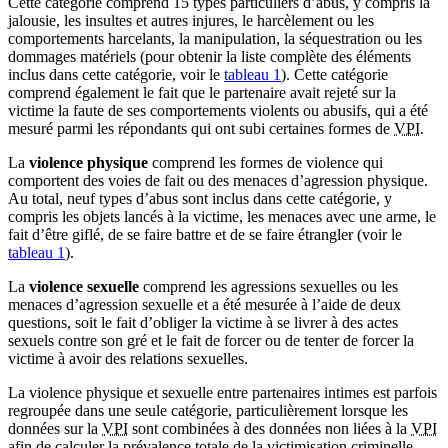
Cette catégorie comprend 15 types particuliers d’abus, y compris la
jalousie, les insultes et autres injures, le harcèlement ou les
comportements harcelants, la manipulation, la séquestration ou les
dommages matériels (pour obtenir la liste complète des éléments
inclus dans cette catégorie, voir le
tableau 1
). Cette catégorie
comprend également le fait que le partenaire avait rejeté sur la
victime la faute de ses comportements violents ou abusifs, qui a été
mesuré parmi les répondants qui ont subi certaines formes de
VPI
.
La
violence physique
comprend les formes de violence qui
comportent des voies de fait ou des menaces d’agression physique.
Au total, neuf types d’abus sont inclus dans cette catégorie, y
compris les objets lancés à la victime, les menaces avec une arme, le
fait d’être giflé, de se faire battre et de se faire étrangler (voir le
tableau 1
).
La
violence sexuelle
comprend les agressions sexuelles ou les
menaces d’agression sexuelle et a été mesurée à l’aide de deux
questions, soit le fait d’obliger la victime à se livrer à des actes
sexuels contre son gré et le fait de forcer ou de tenter de forcer la
victime à avoir des relations sexuelles.
La violence physique et sexuelle entre partenaires intimes est parfois
regroupée dans une seule catégorie, particulièrement lorsque les
données sur la
VPI
sont combinées à des données non liées à la
VPI
afin de calculer la prévalence totale de la victimisation criminelle.