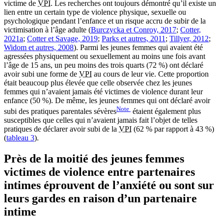
victime de
VPI
. Les recherches ont toujours démontré qu’il existe un
lien entre un certain type de violence physique, sexuelle ou
psychologique pendant l’enfance et un risque accru de subir de la
victimisation à l’âge adulte (
Burczycka et Conroy, 2017
;
Cotter,
2021a
;
Cotter et Savage, 2019
;
Parks et autres, 2011
;
Tillyer, 2012
;
Widom et autres, 2008
). Parmi les jeunes femmes qui avaient été
agressées physiquement ou sexuellement au moins une fois avant
l’âge de 15 ans, un peu moins des trois quarts (72 %) ont déclaré
avoir subi une forme de
VPI
au cours de leur vie. Cette proportion
était beaucoup plus élevée que celle observée chez les jeunes
femmes qui n’avaient jamais été victimes de violence durant leur
enfance (50 %). De même, les jeunes femmes qui ont déclaré avoir
Note
subi des pratiques parentales sévères
étaient également plus
susceptibles que celles qui n’avaient jamais fait l’objet de telles
pratiques de déclarer avoir subi de la
VPI
(62 % par rapport à 43 %)
(
tableau 3
).
Près de la moitié des jeunes femmes
victimes de violence entre partenaires
intimes éprouvent de l’anxiété ou sont sur
leurs gardes en raison d’un partenaire
intime