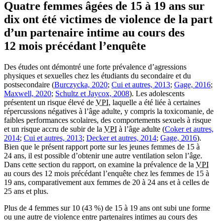
Quatre femmes âgées de 15 à 19 ans sur
dix ont été victimes de violence de la part
d’un partenaire intime au cours des
12 mois précédant l’enquête
Des études ont démontré une forte prévalence d’agressions
physiques et sexuelles chez les étudiants du secondaire et du
postsecondaire (
Burczycka, 2020
;
Cui et autres, 2013
;
Gage, 2016
;
Maxwell, 2020
;
Schultz et Jaycox, 2008
). Les adolescents
présentent un risque élevé de
VPI
, laquelle a été liée à certaines
répercussions négatives à l’âge adulte, y compris la toxicomanie, de
faibles performances scolaires, des comportements sexuels à risque
et un risque accru de subir de la
VPI
à l’âge adulte (
Coker et autres,
2014
;
Cui et autres, 2013
;
Decker et autres, 2014
;
Gage, 2016
).
Bien que le présent rapport porte sur les jeunes femmes de 15 à
24 ans, il est possible d’obtenir une autre ventilation selon l’âge.
Dans cette section du rapport, on examine la prévalence de la
VPI
au cours des 12 mois précédant l’enquête chez les femmes de 15 à
19 ans, comparativement aux femmes de 20 à 24 ans et à celles de
25 ans et plus.
Plus de 4 femmes sur 10 (43 %) de 15 à 19 ans ont subi une forme
ou une autre de violence entre partenaires intimes au cours des