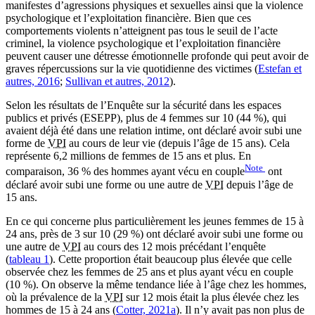
manifestes d’agressions physiques et sexuelles ainsi que la violence
psychologique et l’exploitation financière. Bien que ces
comportements violents n’atteignent pas tous le seuil de l’acte
criminel, la violence psychologique et l’exploitation financière
peuvent causer une détresse émotionnelle profonde qui peut avoir de
graves répercussions sur la vie quotidienne des victimes (
Estefan et
autres, 2016
;
Sullivan et autres, 2012
).
Selon les résultats de l’Enquête sur la sécurité dans les espaces
publics et privés (ESEPP), plus de 4 femmes sur 10 (44 %), qui
avaient déjà été dans une relation intime, ont déclaré avoir subi une
forme de
VPI
au cours de leur vie (depuis l’âge de 15 ans). Cela
représente 6,2 millions de femmes de 15 ans et plus. En
Note
comparaison, 36 % des hommes ayant vécu en couple
ont
déclaré avoir subi une forme ou une autre de
VPI
depuis l’âge de
15 ans.
En ce qui concerne plus particulièrement les jeunes femmes de 15 à
24 ans, près de 3 sur 10 (29 %) ont déclaré avoir subi une forme ou
une autre de
VPI
au cours des 12 mois précédant l’enquête
(
tableau 1
). Cette proportion était beaucoup plus élevée que celle
observée chez les femmes de 25 ans et plus ayant vécu en couple
(10 %). On observe la même tendance liée à l’âge chez les hommes,
où la prévalence de la
VPI
sur 12 mois était la plus élevée chez les
hommes de 15 à 24 ans (
Cotter, 2021a
). Il n’y avait pas non plus de