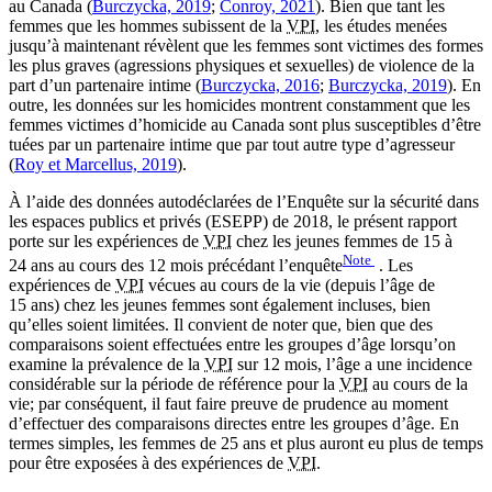
au Canada (
Burczycka, 2019
;
Conroy, 2021
). Bien que tant les
femmes que les hommes subissent de la
VPI
, les études menées
jusqu’à maintenant révèlent que les femmes sont victimes des formes
les plus graves (agressions physiques et sexuelles) de violence de la
part d’un partenaire intime (
Burczycka, 2016
;
Burczycka, 2019
). En
outre, les données sur les homicides montrent constamment que les
femmes victimes d’homicide au Canada sont plus susceptibles d’être
tuées par un partenaire intime que par tout autre type d’agresseur
(
Roy et Marcellus, 2019
).
À l’aide des données autodéclarées de l’Enquête sur la sécurité dans
les espaces publics et privés (ESEPP) de 2018, le présent rapport
porte sur les expériences de
VPI
chez les jeunes femmes de 15 à
Note
24 ans au cours des 12 mois précédant l’enquête
. Les
expériences de
VPI
vécues au cours de la vie (depuis l’âge de
15 ans) chez les jeunes femmes sont également incluses, bien
qu’elles soient limitées. Il convient de noter que, bien que des
comparaisons soient effectuées entre les groupes d’âge lorsqu’on
examine la prévalence de la
VPI
sur 12 mois, l’âge a une incidence
considérable sur la période de référence pour la
VPI
au cours de la
vie; par conséquent, il faut faire preuve de prudence au moment
d’effectuer des comparaisons directes entre les groupes d’âge. En
termes simples, les femmes de 25 ans et plus auront eu plus de temps
pour être exposées à des expériences de
VPI
.