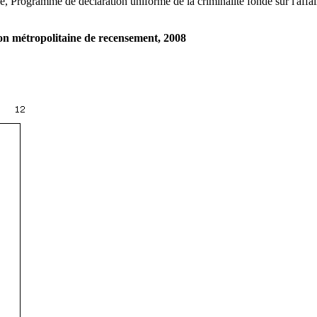
e, Programme de déclaration uniforme de la criminalité fondé sur l'affai
ion métropolitaine de recensement, 2008