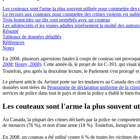
Les couteaux sont l'arme la plus souvent utilisée pour commettre des c
Le recours aux couteaux pour commettre des crimes violents est stabl
Trois homicides sur dix sont perpétrés avec un couteau
Les adolescents et les jeunes adultes représentent la moitié des aute
Résumé
Tableaux de données détaillés
Références
Notes
En 2008, plusieurs agressions fatales à coups de couteau ont provoq
2008
;
Henry, 2008
). Cette année-là, le projet de loi C-393, qui visa
Toutefois, peu après la deuxième lecture, le Parlement s'est prorogé et 
Le présent article du
Juristat
porte sur les tendances au Canada des cri
données sont tirées du
Programme de déclaration uniforme de la crim
services de police dans tout le pays et dont la police a établi le bien-f
Les
couteaux sont l'arme la plus souvent ut
Au Canada, la plupart des crimes déclarés par la police ne comportent 
de menaces (76 %), et non d'une arme (18 %). Toutefois, lorsqu'une arme
En 2008, un couteau a été utilisé contre 6 % de toutes les victimes de