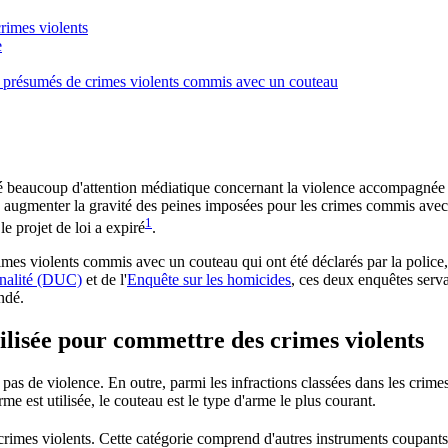
rimes violents
e
urs présumés de crimes violents commis avec un couteau
ué beaucoup d'attention médiatique concernant la violence accompagnée
it à augmenter la gravité des peines imposées pour les crimes commis ave
1
le projet de loi a expiré
.
mes violents commis avec un couteau qui ont été déclarés par la police, 
inalité (DUC)
et de l'
Enquête sur les homicides
, ces deux enquêtes serva
ondé.
ilisée pour commettre des crimes violents
pas de violence. En outre, parmi les infractions classées dans les crim
 est utilisée, le couteau est le type d'arme le plus courant.
 crimes violents. Cette catégorie comprend d'autres instruments coupants