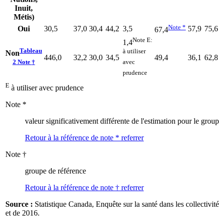
Inuit,
Métis)
Note
*
Oui
30,5
37,0
30,4
44,2
3,5
57,9
75,6
67,4
Note
E
:
1,4
Tableau
à utiliser
Non
446,0
32,2
30,0
34,5
49,4
36,1
62,8
2 Note
†
avec
prudence
E
à utiliser avec prudence
Note
*
valeur significativement différente de l'estimation pour le grou
Retour à la référence de note
*
referrer
Note
†
groupe de référence
Retour à la référence de note
†
referrer
Source :
Statistique Canada, Enquête sur la santé dans les collectivi
et de 2016.