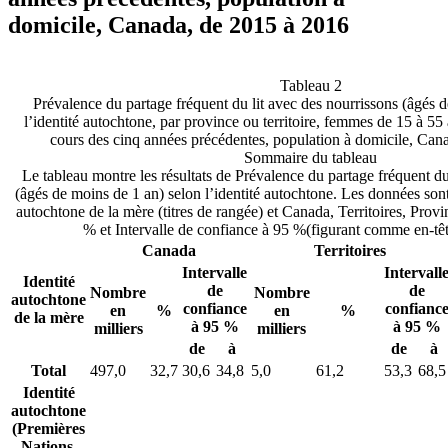
domicile, Canada, de 2015 à 2016
Tableau 2
Prévalence du partage fréquent du lit avec des nourrissons (âgés 
l’identité autochtone, par province ou territoire, femmes de 15 à 55
cours des cinq années précédentes, population à domicile, Can
Sommaire du tableau
Le tableau montre les résultats de Prévalence du partage fréquent du
(âgés de moins de 1 an) selon l’identité autochtone. Les données sont
autochtone de la mère (titres de rangée) et Canada, Territoires, Prov
% et Intervalle de confiance à 95 %(figurant comme en-tê
Canada
Territoires
Intervalle
Intervall
Identité
de
de
Nombre
Nombre
autochtone
confiance
confianc
en
%
en
%
de la mère
à 95 %
à 95 %
milliers
milliers
de
à
de
à
Total
497,0
32,7
30,6
34,8
5,0
61,2
53,3
68,5
Identité
autochtone
(Premières
Nations,