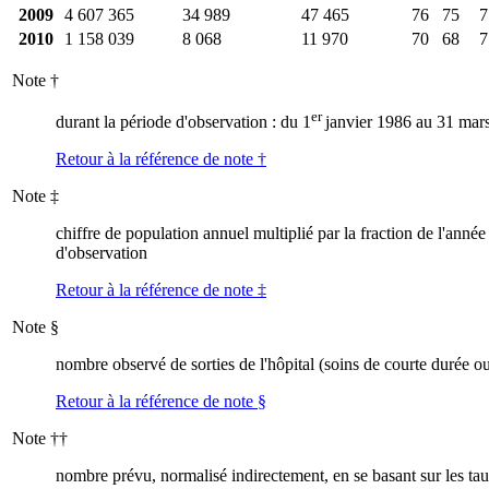
2009
4 607 365
34 989
47 465
76
75
7
2010
1 158 039
8 068
11 970
70
68
7
Note
†
er
durant la période d'observation : du 1
janvier 1986 au 31 mar
Retour à la référence de note
†
Note
‡
chiffre de population annuel multiplié par la fraction de l'année
d'observation
Retour à la référence de note
‡
Note
§
nombre observé de sorties de l'hôpital (soins de courte durée o
Retour à la référence de note
§
Note
††
nombre prévu, normalisé indirectement, en se basant sur les tau