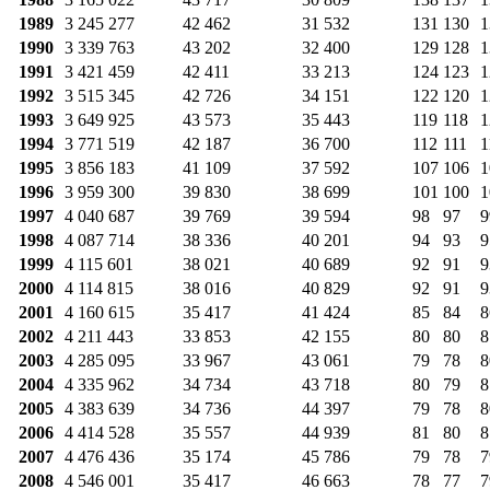
1989
3 245 277
42 462
31 532
131
130
1
1990
3 339 763
43 202
32 400
129
128
1
1991
3 421 459
42 411
33 213
124
123
1
1992
3 515 345
42 726
34 151
122
120
1
1993
3 649 925
43 573
35 443
119
118
1
1994
3 771 519
42 187
36 700
112
111
1
1995
3 856 183
41 109
37 592
107
106
1
1996
3 959 300
39 830
38 699
101
100
1
1997
4 040 687
39 769
39 594
98
97
9
1998
4 087 714
38 336
40 201
94
93
9
1999
4 115 601
38 021
40 689
92
91
9
2000
4 114 815
38 016
40 829
92
91
9
2001
4 160 615
35 417
41 424
85
84
8
2002
4 211 443
33 853
42 155
80
80
8
2003
4 285 095
33 967
43 061
79
78
8
2004
4 335 962
34 734
43 718
80
79
8
2005
4 383 639
34 736
44 397
79
78
8
2006
4 414 528
35 557
44 939
81
80
8
2007
4 476 436
35 174
45 786
79
78
7
2008
4 546 001
35 417
46 663
78
77
7