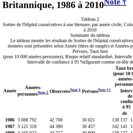
Note
†
Britannique, 1986 à 2010
Tableau 2
Sorties de l'hôpital consécutives à une blessure, par année civile, Co
à 2010
Sommaire du tableau
Le tableau montre les résultats de Sorties de l'hôpital consécutive
données sont présentées selon Année (titres de rangée) et Années-
Prévues, Taux brut
(pour 10 000 années-personnes), Risque relatif standardisé, Intervall
Intervalle de confiance à 95 %(figurant comme en-tête d
Taux br
(pour 10 
années
personne
Années-
Note
§
Note
††
Année
Interv
Observées
Prévues
Note
‡
personnes
de
confi
à 95
de
1986
3 088 792
42 700
30 021
138
137
1
1987
3 121 318
44 380
30 457
142
141
1
1988
3 165 022
43 717
30 809
138
137
1