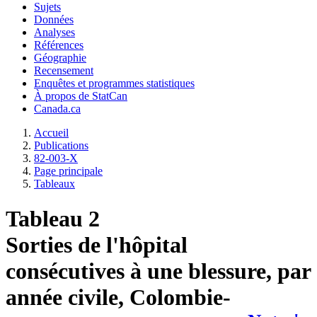
Sujets
Données
Analyses
Références
Géographie
Recensement
Enquêtes et programmes statistiques
À propos de StatCan
Canada.ca
Accueil
Publications
82-003-X
Page principale
Tableaux
Tableau 2
Sorties de l'hôpital
consécutives à une blessure, par
année civile, Colombie-