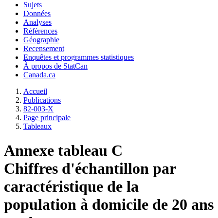
Sujets
Données
Analyses
Références
Géographie
Recensement
Enquêtes et programmes statistiques
À propos de StatCan
Canada.ca
Accueil
Publications
82-003-X
Page principale
Tableaux
Annexe tableau C
Chiffres d'échantillon par
caractéristique de la
population à domicile de 20 ans