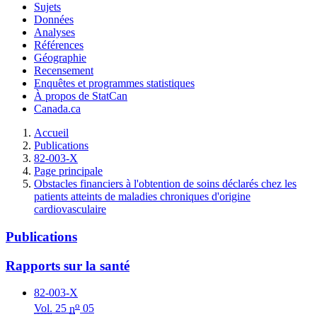
Sujets
Données
Analyses
Références
Géographie
Recensement
Enquêtes et programmes statistiques
À propos de StatCan
Canada.ca
Accueil
Publications
82-003-X
Page principale
Obstacles financiers à l'obtention de soins déclarés chez les
patients atteints de maladies chroniques d'origine
cardiovasculaire
Publications
Rapports sur la santé
82-003-X
o
Vol.
25
n
05