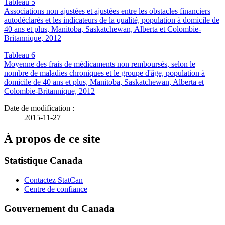
Tableau 5
Associations non ajustées et ajustées entre les obstacles financiers
autodéclarés et les indicateurs de la qualité, population à domicile de
40 ans et plus, Manitoba, Saskatchewan, Alberta et Colombie-
Britannique, 2012
Tableau 6
Moyenne des frais de médicaments non remboursés, selon le
nombre de maladies chroniques et le groupe d'âge, population à
domicile de 40 ans et plus, Manitoba, Saskatchewan, Alberta et
Colombie-Britannique, 2012
Date de modification :
2015-11-27
À propos de ce site
Statistique Canada
Contactez StatCan
Centre de confiance
Gouvernement du Canada