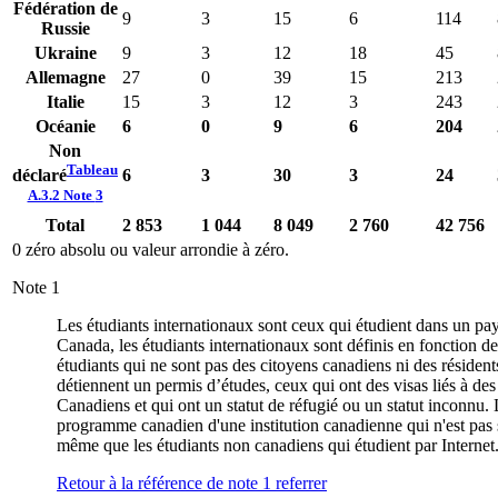
Fédération de
9
3
15
6
114
Russie
Ukraine
9
3
12
18
45
Allemagne
27
0
39
15
213
Italie
15
3
12
3
243
Océanie
6
0
9
6
204
Non
Tableau
6
3
30
3
24
déclaré
A.3.2 Note
3
Total
2 853
1 044
8 049
2 760
42 756
0 zéro absolu ou valeur arrondie à zéro.
Note
1
Les étudiants internationaux sont ceux qui étudient dans un pay
Canada, les étudiants internationaux sont définis en fonction de 
étudiants qui ne sont pas des citoyens canadiens ni des réside
détiennent un permis d’études, ceux qui ont des visas liés à de
Canadiens et qui ont un statut de réfugié ou un statut inconnu
programme canadien d'une institution canadienne qui n'est pas s
même que les étudiants non canadiens qui étudient par Internet
Retour à la référence de note
1
referrer