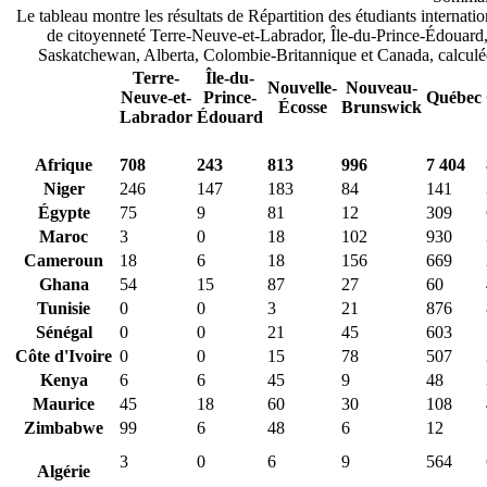
Le tableau montre les résultats de Répartition des étudiants internatio
de citoyenneté Terre-Neuve-et-Labrador, Île-du-Prince-Édouar
Saskatchewan, Alberta, Colombie-Britannique et Canada, calculée
Terre-
Île-du-
Nouvelle-
Nouveau-
Neuve-et-
Prince-
Québec
Écosse
Brunswick
Labrador
Édouard
Afrique
708
243
813
996
7 404
Niger
246
147
183
84
141
Égypte
75
9
81
12
309
Maroc
3
0
18
102
930
Cameroun
18
6
18
156
669
Ghana
54
15
87
27
60
Tunisie
0
0
3
21
876
Sénégal
0
0
21
45
603
Côte d'Ivoire
0
0
15
78
507
Kenya
6
6
45
9
48
Maurice
45
18
60
30
108
Zimbabwe
99
6
48
6
12
3
0
6
9
564
Algérie