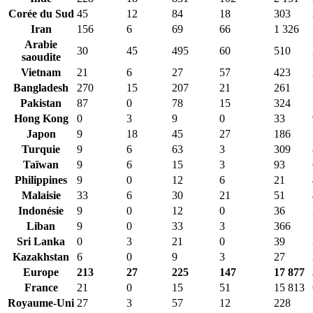
Corée du Sud
45
12
84
18
303
Iran
156
6
69
66
1 326
Arabie
30
45
495
60
510
saoudite
Vietnam
21
6
27
57
423
Bangladesh
270
15
207
21
261
Pakistan
87
0
78
15
324
Hong Kong
0
3
9
0
33
Japon
9
18
45
27
186
Turquie
9
6
63
3
309
Taïwan
9
6
15
3
93
Philippines
9
0
12
6
21
Malaisie
33
6
30
21
51
Indonésie
9
0
12
0
36
Liban
9
0
33
3
366
Sri Lanka
0
3
21
0
39
Kazakhstan
6
0
9
3
27
Europe
213
27
225
147
17 877
France
21
0
15
51
15 813
Royaume-Uni
27
3
57
12
228