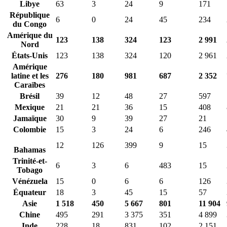
Libye
63
3
24
9
171
République
6
0
24
45
234
du Congo
Amérique du
123
138
324
123
2 991
Nord
États-Unis
123
138
324
120
2 961
Amérique
latine et les
276
180
981
687
2 352
Caraïbes
Brésil
39
12
48
27
597
Mexique
21
21
36
15
408
Jamaïque
30
9
39
27
21
Colombie
15
3
24
6
246
12
126
399
9
15
Bahamas
Trinité-et-
6
3
6
483
15
Tobago
Vénézuela
15
0
6
6
126
Équateur
18
3
45
15
57
Asie
1 518
450
5 667
801
11 904
Chine
495
291
3 375
351
4 899
Inde
228
18
831
102
2 151