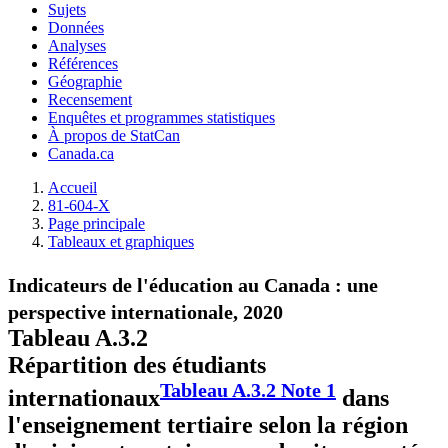
Sujets
Données
Analyses
Références
Géographie
Recensement
Enquêtes et programmes statistiques
À propos de StatCan
Canada.ca
Accueil
81-604-X
Page principale
Tableaux et graphiques
Indicateurs de l'éducation au Canada : une
perspective internationale, 2020
Tableau A.3.2
Répartition des étudiants
Tableau A.3.2 Note
1
internationaux
dans
l'enseignement tertiaire selon la région