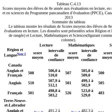
Tableau C.4.13
Scores moyens des élèves de 8e année aux évaluations en lecture, en
et en sciences du Programme pancanadien d’évaluation (PPCE), Cana
2013
Sommaire du tableau
Le tableau montre les résultats de Scores moyens des élèves de 8
évaluations en lecture. Les données sont présentées selon Région et 
de rangée) et Lecture, Mathématiques et Sciences(figurant comme
colonne).
Lecture
Mathématiques
S
Région et
intervalle
intervalle
score
score
scor
Note
1
de
de
Langue
moyen
moyen
moye
confiance
confiance
Canada
Anglais et
506,0 à
505,0 à
508
507
500
Français
510,0
509,0
507,9 à
499,1 à
Anglais
510
501
505
512,1
502,9
498,8 à
523,0 à
Français
501
526
483
503,2
529,0
Terre-Neuve-
et-Labrador
Anglais et
491,2 à
482,3 à