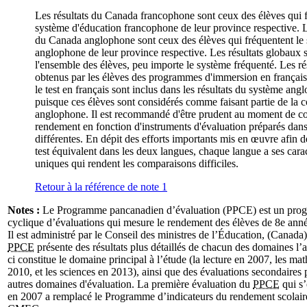
Les résultats du Canada francophone sont ceux des élèves qui f
système d'éducation francophone de leur province respective. L
du Canada anglophone sont ceux des élèves qui fréquentent le
anglophone de leur province respective. Les résultats globaux 
l'ensemble des élèves, peu importe le système fréquenté. Les ré
obtenus par les élèves des programmes d'immersion en français
le test en français sont inclus dans les résultats du système an
puisque ces élèves sont considérés comme faisant partie de la 
anglophone. Il est recommandé d'être prudent au moment de c
rendement en fonction d'instruments d'évaluation préparés dan
différentes. En dépit des efforts importants mis en œuvre afin d
test équivalent dans les deux langues, chaque langue a ses carac
uniques qui rendent les comparaisons difficiles.
Retour à la référence de note
1
Notes :
Le Programme pancanadien d’évaluation (PPCE) est un pr
cyclique d’évaluations qui mesure le rendement des élèves de 8e ann
Il est administré par le Conseil des ministres de l’Éducation, (Cana
PPCE
présente des résultats plus détaillés de chacun des domaines l’
ci constitue le domaine principal à l’étude (la lecture en 2007, les m
2010, et les sciences en 2013), ainsi que des évaluations secondaires 
autres domaines d'évaluation. La première évaluation du
PPCE
qui s’
en 2007 a remplacé le Programme d’indicateurs du rendement scolai