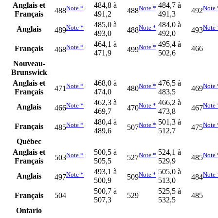
Anglais et
484,8 à
484,7 à
Note
*
Note
*
Note
488
488
492
Français
491,2
491,3
485,0 à
484,0 à
Note
*
Note
*
Note
Anglais
489
488
493
493,0
492,0
464,1 à
495,4 à
Note
*
Note
*
Français
466
468
499
471,9
502,6
Nouveau-
Brunswick
Anglais et
468,0 à
476,5 à
Note
*
Note
*
Note
471
480
469
Français
474,0
483,5
462,3 à
466,2 à
Note
*
Note
*
Note
Anglais
466
470
467
469,7
473,8
480,4 à
501,3 à
Note
*
Note
*
Note
Français
485
507
475
489,6
512,7
Québec
Anglais et
500,5 à
524,1 à
Note
*
Note
*
Note
503
527
485
Français
505,5
529,9
493,1 à
505,0 à
Note
*
Note
*
Note
Anglais
497
509
484
500,9
513,0
500,7 à
525,5 à
Français
504
529
485
507,3
532,5
Ontario