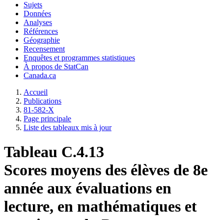
Sujets
Données
Analyses
Références
Géographie
Recensement
Enquêtes et programmes statistiques
À propos de StatCan
Canada.ca
Accueil
Publications
81-582-X
Page principale
Liste des tableaux mis à jour
Tableau C.4.13
Scores moyens des élèves de 8e
année aux évaluations en
lecture, en mathématiques et