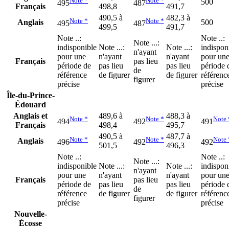
Note
*
Note
*
500
495
487
Français
498,8
491,7
490,5 à
482,3 à
Note
*
Note
*
Anglais
500
495
487
499,5
491,7
Note
..
:
Note
..
:
Note
...
:
indisponible
Note
...
:
Note
...
:
indispon
n'ayant
pour une
n'ayant
n'ayant
pour un
Français
pas lieu
période de
pas lieu
pas lieu
période 
de
référence
de figurer
de figurer
référenc
figurer
précise
précise
Île-du-Prince-
Édouard
Anglais et
489,6 à
488,3 à
Note
*
Note
*
Note
494
492
491
Français
498,4
495,7
490,5 à
487,7 à
Note
*
Note
*
Note
Anglais
496
492
492
501,5
496,3
Note
..
:
Note
..
:
Note
...
:
indisponible
Note
...
:
Note
...
:
indispon
n'ayant
pour une
n'ayant
n'ayant
pour un
Français
pas lieu
période de
pas lieu
pas lieu
période 
de
référence
de figurer
de figurer
référenc
figurer
précise
précise
Nouvelle-
Écosse