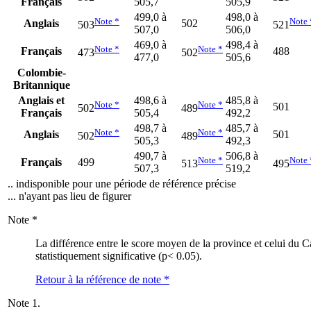
Français
505,7
505,9
499,0 à
498,0 à
Note
*
Note
Anglais
502
503
521
507,0
506,0
469,0 à
498,4 à
Note
*
Note
*
Français
488
473
502
477,0
505,6
Colombie-
Britannique
Anglais et
498,6 à
485,8 à
Note
*
Note
*
501
502
489
Français
505,4
492,2
498,7 à
485,7 à
Note
*
Note
*
Anglais
501
502
489
505,3
492,3
490,7 à
506,8 à
Note
*
Note
Français
499
513
495
507,3
519,2
.. indisponible pour une période de référence précise
... n'ayant pas lieu de figurer
Note
*
La différence entre le score moyen de la province et celui du C
statistiquement significative (p< 0.05).
Retour à la référence de note
*
Note
1.