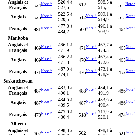
Anglais et
520,4 à
508,5 à
Note
*
Note
512
524
511
Français
527,6
515,5
522,5 à
509,1 à
Note
*
Note
*
Note
Anglais
526
512
513
529,5
514,9
477,8 à
496,1 à
Note
*
Note
*
Note
Français
481
500
464
484,2
503,9
Manitoba
Anglais et
466,1 à
467,7 à
Note
*
Note
*
Note
469
471
465
Français
471,9
474,3
466,2 à
467,4 à
Note
*
Note
*
Note
Anglais
469
470
465
471,8
472,6
467,9 à
473,1 à
Note
*
Note
*
Note
Français
471
476
452
474,1
478,9
Saskatchewan
Anglais et
483,9 à
484,1 à
Note
*
Note
*
Note
487
488
486
Français
490,1
491,9
484,5 à
483,6 à
Note
*
Note
*
Note
Anglais
487
487
486
489,5
490,4
475,6 à
515,9 à
Note
*
Note
*
Note
Français
478
518
474
480,4
520,1
Alberta
Anglais et
498,3 à
498,1 à
Note
*
Note
502
502
521