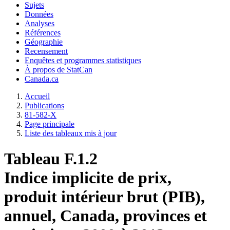
Sujets
Données
Analyses
Références
Géographie
Recensement
Enquêtes et programmes statistiques
À propos de StatCan
Canada.ca
Accueil
Publications
81-582-X
Page principale
Liste des tableaux mis à jour
Tableau F.1.2
Indice implicite de prix,
produit intérieur brut (PIB),
annuel, Canada, provinces et