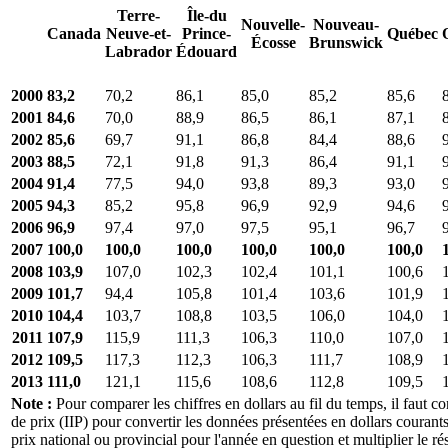
Terre-
Île-du
Nouvelle-
Nouveau-
Canada
Neuve-et-
Prince-
Québec
Écosse
Brunswick
Labrador
Édouard
2000
83,2
70,2
86,1
85,0
85,2
85,6
2001
84,6
70,0
88,9
86,5
86,1
87,1
2002
85,6
69,7
91,1
86,8
84,4
88,6
2003
88,5
72,1
91,8
91,3
86,4
91,1
2004
91,4
77,5
94,0
93,8
89,3
93,0
2005
94,3
85,2
95,8
96,9
92,9
94,6
2006
96,9
97,4
97,0
97,5
95,1
96,7
2007
100,0
100,0
100,0
100,0
100,0
100,0
2008
103,9
107,0
102,3
102,4
101,1
100,6
2009
101,7
94,4
105,8
101,4
103,6
101,9
2010
104,4
103,7
108,8
103,5
106,0
104,0
2011
107,9
115,9
111,3
106,3
110,0
107,0
2012
109,5
117,3
112,3
106,3
111,7
108,9
2013
111,0
121,1
115,6
108,6
112,8
109,5
Note :
Pour comparer les chiffres en dollars au fil du temps, il faut con
de prix (IIP) pour convertir les données présentées en dollars courants
prix national ou provincial pour l'année en question et multiplier le r