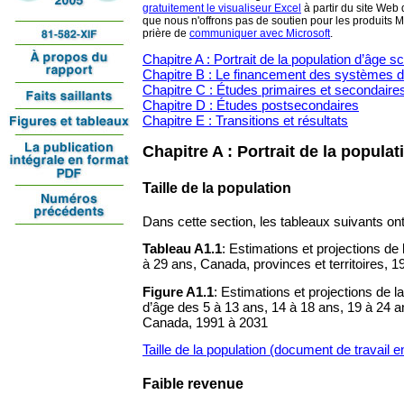
gratuitement le visualiseur Excel
à partir du site Web 
que nous n'offrons pas de soutien pour les produits Mi
prière de
communiquer avec Microsoft
.
Chapitre A : Portrait de la population d’âge sc
Chapitre B : Le financement des systèmes d
Chapitre C : Études primaires et secondaire
Chapitre D : Études postsecondaires
Chapitre E : Transitions et résultats
Chapitre A : Portrait de la populat
Taille de la population
Dans cette section, les tableaux suivants ont
Tableau A1.1
: Estimations et projections de 
à 29 ans, Canada, provinces et territoires, 
Figure A1.1
: Estimations et projections de l
d’âge des 5 à 13 ans, 14 à 18 ans, 19 à 24 a
Canada, 1991 à 2031
Taille de la population (document de travail 
Faible revenue