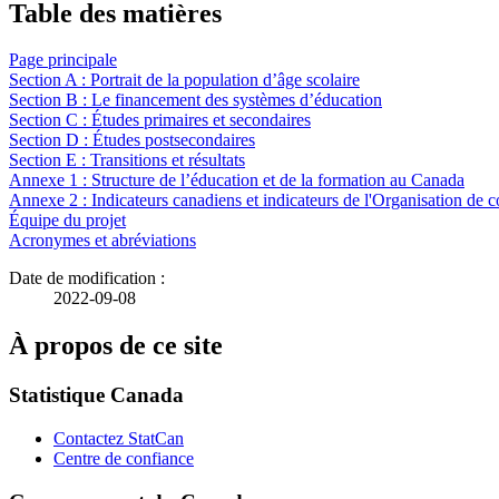
Table des matières
Page principale
Section A : Portrait de la population d’âge scolaire
Section B : Le financement des systèmes d’éducation
Section C : Études primaires et secondaires
Section D : Études postsecondaires
Section E : Transitions et résultats
Annexe 1 : Structure de l’éducation et de la formation au Canada
Annexe 2 : Indicateurs canadiens et indicateurs de l'Organisation 
Équipe du projet
Acronymes et abréviations
Date de modification :
2022-09-08
À propos de ce site
Statistique Canada
Contactez StatCan
Centre de confiance