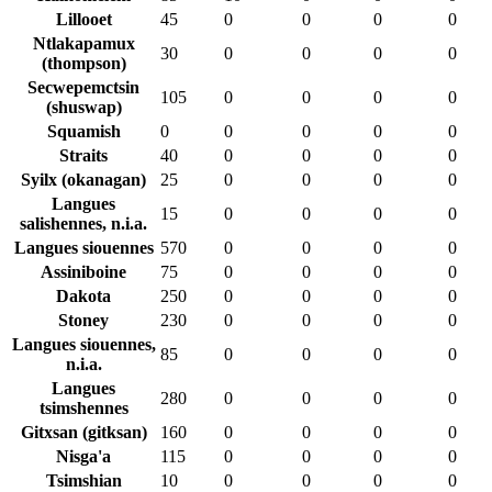
Lillooet
45
0
0
0
0
Ntlakapamux
30
0
0
0
0
(thompson)
Secwepemctsin
105
0
0
0
0
(shuswap)
Squamish
0
0
0
0
0
Straits
40
0
0
0
0
Syilx (okanagan)
25
0
0
0
0
Langues
15
0
0
0
0
salishennes, n.i.a.
Langues siouennes
570
0
0
0
0
Assiniboine
75
0
0
0
0
Dakota
250
0
0
0
0
Stoney
230
0
0
0
0
Langues siouennes,
85
0
0
0
0
n.i.a.
Langues
280
0
0
0
0
tsimshennes
Gitxsan (gitksan)
160
0
0
0
0
Nisga'a
115
0
0
0
0
Tsimshian
10
0
0
0
0