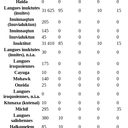
Haïda
0
0
0
0
0
Langues inuktutes
31 625
95
0
10
15
(inuites)
Inuinnaqtun
205
0
0
0
0
(Inuvialuktun)
Inuinnaqtun
145
0
0
0
0
Inuvialuktun
45
0
0
0
0
Inuktitut
31 410
85
0
10
15
Langues inuktutes
30
0
0
0
0
(inuites), n.i.a.
Langues
175
0
0
0
0
iroquoiennes
Cayuga
10
0
0
0
0
Mohawk
140
0
0
0
0
Oneida
25
0
0
0
0
Langues
0
0
0
0
0
iroquoiennes, n.i.a.
Ktunaxa (kutenai)
10
0
0
0
0
Michif
295
0
0
0
35
Langues
380
10
0
0
0
salishennes
Halkomelem
85
10
0
0
0