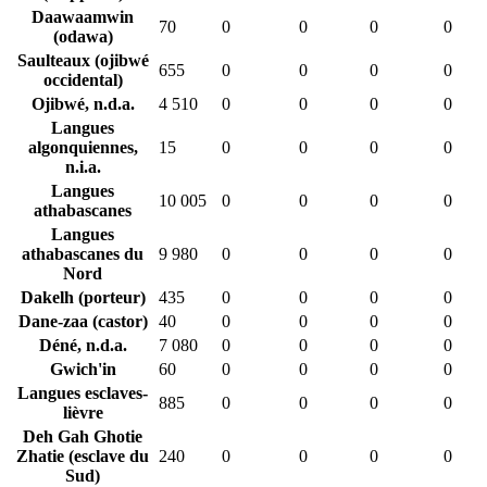
Daawaamwin
70
0
0
0
0
(odawa)
Saulteaux (ojibwé
655
0
0
0
0
occidental)
Ojibwé, n.d.a.
4 510
0
0
0
0
Langues
algonquiennes,
15
0
0
0
0
n.i.a.
Langues
10 005
0
0
0
0
athabascanes
Langues
athabascanes du
9 980
0
0
0
0
Nord
Dakelh (porteur)
435
0
0
0
0
Dane-zaa (castor)
40
0
0
0
0
Déné, n.d.a.
7 080
0
0
0
0
Gwich'in
60
0
0
0
0
Langues esclaves-
885
0
0
0
0
lièvre
Deh Gah Ghotie
Zhatie (esclave du
240
0
0
0
0
Sud)