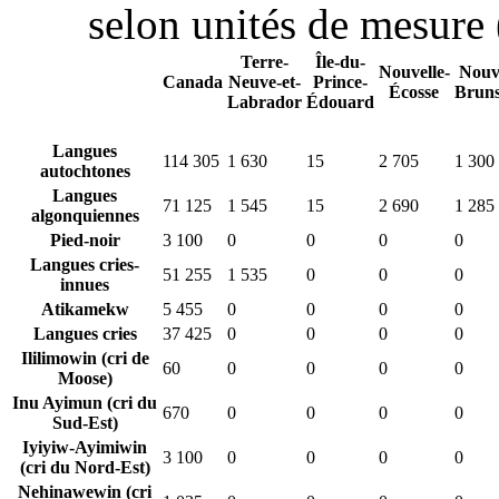
selon unités de mesure
Terre-
Île-du-
Nouvelle-
Nouv
Canada
Neuve-et-
Prince-
Écosse
Brun
Labrador
Édouard
Langues
114 305
1 630
15
2 705
1 300
autochtones
Langues
71 125
1 545
15
2 690
1 285
algonquiennes
Pied-noir
3 100
0
0
0
0
Langues cries-
51 255
1 535
0
0
0
innues
Atikamekw
5 455
0
0
0
0
Langues cries
37 425
0
0
0
0
Ililimowin (cri de
60
0
0
0
0
Moose)
Inu Ayimun (cri du
670
0
0
0
0
Sud-Est)
Iyiyiw-Ayimiwin
3 100
0
0
0
0
(cri du Nord-Est)
Nehinawewin (cri