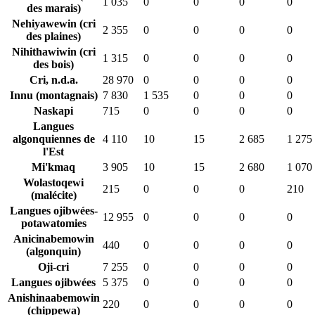
1 035
0
0
0
0
des marais)
Nehiyawewin (cri
2 355
0
0
0
0
des plaines)
Nihithawiwin (cri
1 315
0
0
0
0
des bois)
Cri, n.d.a.
28 970
0
0
0
0
Innu (montagnais)
7 830
1 535
0
0
0
Naskapi
715
0
0
0
0
Langues
algonquiennes de
4 110
10
15
2 685
1 275
l'Est
Mi'kmaq
3 905
10
15
2 680
1 070
Wolastoqewi
215
0
0
0
210
(malécite)
Langues ojibwées-
12 955
0
0
0
0
potawatomies
Anicinabemowin
440
0
0
0
0
(algonquin)
Oji-cri
7 255
0
0
0
0
Langues ojibwées
5 375
0
0
0
0
Anishinaabemowin
220
0
0
0
0
(chippewa)