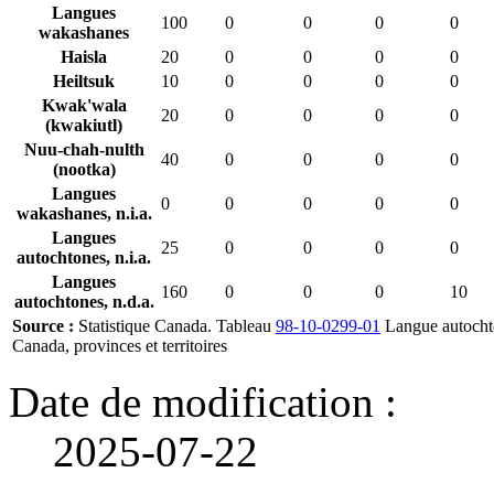
Langues
100
0
0
0
0
wakashanes
Haisla
20
0
0
0
0
Heiltsuk
10
0
0
0
0
Kwak'wala
20
0
0
0
0
(kwakiutl)
Nuu-chah-nulth
40
0
0
0
0
(nootka)
Langues
0
0
0
0
0
wakashanes, n.i.a.
Langues
25
0
0
0
0
autochtones, n.i.a.
Langues
160
0
0
0
10
autochtones, n.d.a.
Source :
Statistique Canada. Tableau
98-10-0299-01
Langue autochton
Canada, provinces et territoires
Date de modification :
2025-07-22