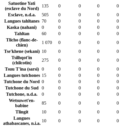
Satuotine Yati
135
0
0
0
0
(esclave du Nord)
Esclave, n.d.a.
505
0
0
0
0
Langues tahltanes
70
0
0
0
0
Kaska (nahani)
0
0
0
0
0
Tahltan
60
0
0
0
0
Tlicho (flanc-de-
1 070
0
0
0
0
chien)
Tse'khene (sekani)
10
0
0
0
0
Tsilhqot'in
275
0
0
0
0
(chilcotin)
Tsuu T'ina (sarsi)
0
0
0
0
0
Langues tutchones
15
0
0
0
0
Tutchone du Nord
0
0
0
0
0
Tutchone du Sud
0
0
0
0
0
Tutchone, n.d.a.
0
0
0
0
0
Wetsuwet'en-
85
0
0
0
0
babine
Tlingit
10
0
0
0
0
Langues
10
0
0
0
0
athabascanes, n.i.a.