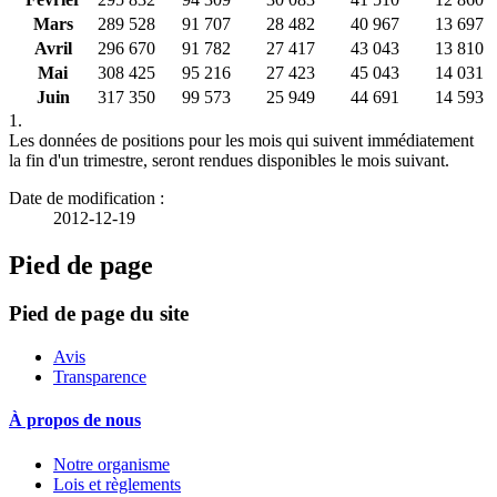
Mars
289 528
91 707
28 482
40 967
13 697
Avril
296 670
91 782
27 417
43 043
13 810
Mai
308 425
95 216
27 423
45 043
14 031
Juin
317 350
99 573
25 949
44 691
14 593
1.
Les données de positions pour les mois qui suivent immédiatement
la fin d'un trimestre, seront rendues disponibles le mois suivant.
Date de modification :
2012-12-19
Pied de page
Pied de page du site
Avis
Transparence
À propos de nous
Notre organisme
Lois et règlements