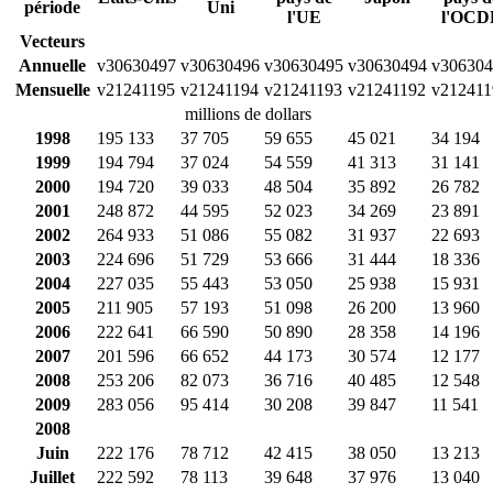
période
Uni
l'UE
l'OCD
Vecteurs
Annuelle
v30630497
v30630496
v30630495
v30630494
v306304
Mensuelle
v21241195
v21241194
v21241193
v21241192
v212411
millions de dollars
1998
195 133
37 705
59 655
45 021
34 194
1999
194 794
37 024
54 559
41 313
31 141
2000
194 720
39 033
48 504
35 892
26 782
2001
248 872
44 595
52 023
34 269
23 891
2002
264 933
51 086
55 082
31 937
22 693
2003
224 696
51 729
53 666
31 444
18 336
2004
227 035
55 443
53 050
25 938
15 931
2005
211 905
57 193
51 098
26 200
13 960
2006
222 641
66 590
50 890
28 358
14 196
2007
201 596
66 652
44 173
30 574
12 177
2008
253 206
82 073
36 716
40 485
12 548
2009
283 056
95 414
30 208
39 847
11 541
2008
Juin
222 176
78 712
42 415
38 050
13 213
Juillet
222 592
78 113
39 648
37 976
13 040