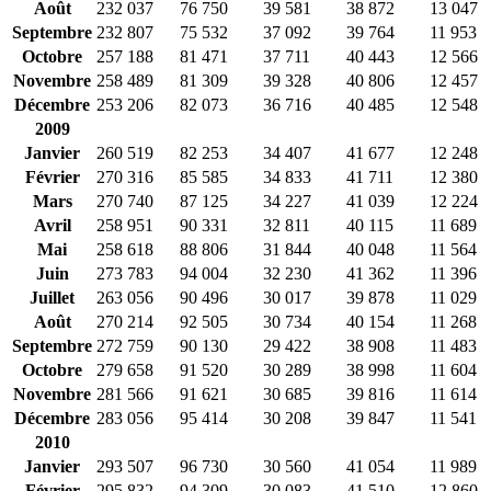
Août
232 037
76 750
39 581
38 872
13 047
Septembre
232 807
75 532
37 092
39 764
11 953
Octobre
257 188
81 471
37 711
40 443
12 566
Novembre
258 489
81 309
39 328
40 806
12 457
Décembre
253 206
82 073
36 716
40 485
12 548
2009
Janvier
260 519
82 253
34 407
41 677
12 248
Février
270 316
85 585
34 833
41 711
12 380
Mars
270 740
87 125
34 227
41 039
12 224
Avril
258 951
90 331
32 811
40 115
11 689
Mai
258 618
88 806
31 844
40 048
11 564
Juin
273 783
94 004
32 230
41 362
11 396
Juillet
263 056
90 496
30 017
39 878
11 029
Août
270 214
92 505
30 734
40 154
11 268
Septembre
272 759
90 130
29 422
38 908
11 483
Octobre
279 658
91 520
30 289
38 998
11 604
Novembre
281 566
91 621
30 685
39 816
11 614
Décembre
283 056
95 414
30 208
39 847
11 541
2010
Janvier
293 507
96 730
30 560
41 054
11 989
Février
295 832
94 309
30 083
41 510
12 860