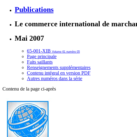
Publications
Le commerce international de marcha
Mai 2007
65-001-XIB
Volume 61 numéro 05
Page principale
Faits saillants
Renseignements supplémentaires
Contenu intégral en version PDF
Autres numéros dans la série
Contenu de la page ci-après