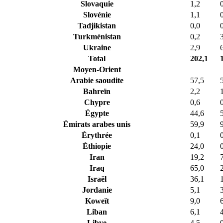
Slovaquie
1,2
Slovénie
1,1
Tadjikistan
0,0
Turkménistan
0,2
Ukraine
2,9
Total
202,1
Moyen-Orient
Arabie saoudite
57,5
Bahreïn
2,2
Chypre
0,6
Égypte
44,6
Émirats arabes unis
59,9
Érythrée
0,1
Éthiopie
24,0
Iran
19,2
Iraq
65,0
Israël
36,1
Jordanie
5,1
Koweït
9,0
Liban
6,1
Libye
4,5