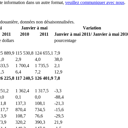
tte information dans un autre format,
veuillez communiquer avec nous
.
 douanière, données non désaisonnalisées.
i
Janvier à mai
Variation
2011
2010
2011
Janvier à mai 2011/ Janvier à mai 201
e dollars
pourcentage
25 889,9
115 530,8
124 655,1
7,9
1,0
2,9
4,0
38,0
333,5
1 700,4
1 735,5
2,1
1,5
6,4
7,2
12,9
26 225,8
117 240,5
126 401,9
7,8
251,2
1 362,4
1 317,5
-3,3
0,0
0,1
0,0
-88,4
11,8
137,3
108,1
-21,3
117,7
870,4
734,5
-15,6
13,9
108,7
76,6
-29,5
73,9
320,2
390,3
21,9