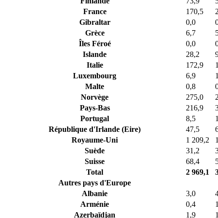
Finlande
73,9
France
170,5
Gibraltar
0,0
Grèce
6,7
Îles Féroé
0,0
Islande
28,2
Italie
172,9
Luxembourg
6,9
Malte
0,8
Norvège
275,0
Pays-Bas
216,9
Portugal
8,5
République d'Irlande (Eire)
47,5
Royaume-Uni
1 209,2
Suède
31,2
Suisse
68,4
Total
2 969,1
Autres pays d'Europe
Albanie
3,0
Arménie
0,4
Azerbaïdjan
1,9