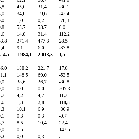
4,8
45,0
31,4
-30,1
3,0
34,0
19,6
-42,4
0,0
1,0
0,2
-78,3
0,8
58,7
58,7
0,0
1,6
14,8
31,4
112,2
53,8
371,4
477,3
28,5
1,4
9,1
6,0
-33,8
314,5
1 984,1
2 013,3
1,5
56,0
188,2
221,7
17,8
11,1
148,5
69,0
-53,5
9,0
38,6
26,7
-30,8
0,0
0,0
0,0
205,3
1,7
4,2
4,7
11,7
1,6
1,3
2,8
118,8
1,3
10,1
6,9
-30,9
0,1
0,3
0,3
-0,7
3,7
8,5
10,4
22,4
0,0
0,5
1,1
147,5
0,2
0,0
0,3
...