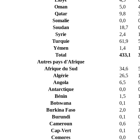
Oman
5,0
Qatar
9,8
Somalie
0,0
Soudan
18,7
Syrie
2,4
Turquie
61,9
Yémen
1,4
Total
433,1
Autres pays d'Afrique
Afrique du Sud
34,6
Algérie
26,5
Angola
6,5
Antarctique
0,0
Bénin
1,5
Botswana
0,1
Burkina Faso
2,0
Burundi
0,1
Cameroun
0,6
Cap-Vert
0,1
Comores
0,0