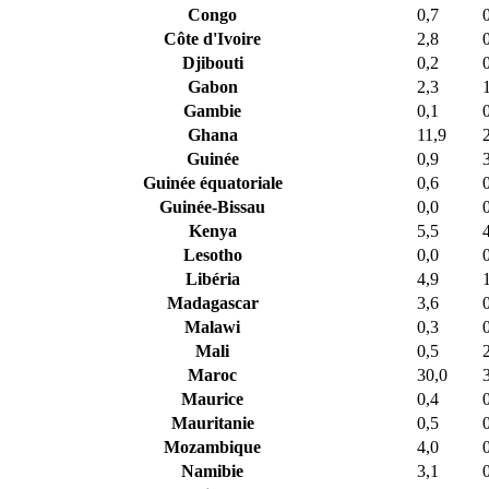
Congo
0,7
Côte d'Ivoire
2,8
Djibouti
0,2
Gabon
2,3
Gambie
0,1
Ghana
11,9
Guinée
0,9
Guinée équatoriale
0,6
Guinée-Bissau
0,0
Kenya
5,5
Lesotho
0,0
Libéria
4,9
Madagascar
3,6
Malawi
0,3
Mali
0,5
Maroc
30,0
Maurice
0,4
Mauritanie
0,5
Mozambique
4,0
Namibie
3,1