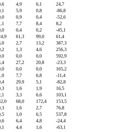
0,6
4,9
6,1
24,7
0,1
5,9
0,8
-86,8
0,0
0,9
0,4
-52,6
1,1
7,7
8,4
8,2
0,0
0,4
0,2
-45,1
24,9
61,3
99,0
61,4
3,0
2,7
13,2
387,3
0,2
1,3
4,6
256,3
0,0
0,0
0,0
592,9
4,4
27,2
20,8
-23,3
0,0
0,0
0,0
165,2
1,0
7,7
6,8
-11,4
0,4
29,9
5,1
-82,8
0,3
1,6
1,9
16,5
2,1
3,3
6,6
103,1
32,0
68,0
172,4
153,5
0,3
1,6
2,7
76,8
0,5
1,0
6,5
537,8
0,6
6,4
4,8
-24,4
0,1
4,4
1,6
-63,1