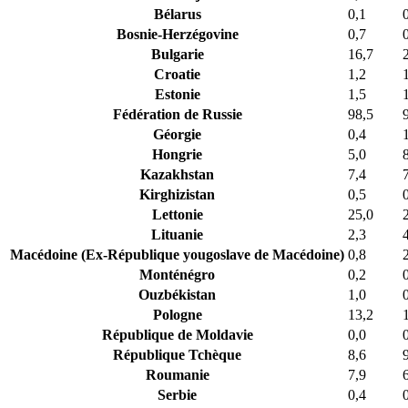
Bélarus
0,1
Bosnie-Herzégovine
0,7
Bulgarie
16,7
Croatie
1,2
Estonie
1,5
Fédération de Russie
98,5
Géorgie
0,4
Hongrie
5,0
Kazakhstan
7,4
Kirghizistan
0,5
Lettonie
25,0
Lituanie
2,3
Macédoine (Ex-République yougoslave de Macédoine)
0,8
Monténégro
0,2
Ouzbékistan
1,0
Pologne
13,2
République de Moldavie
0,0
République Tchèque
8,6
Roumanie
7,9
Serbie
0,4