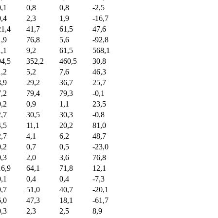
0,1
0,8
0,8
-2,5
0,4
2,3
1,9
-16,7
21,4
41,7
61,5
47,6
1,9
76,8
5,6
-92,8
1,1
9,2
61,5
568,1
94,5
352,2
460,5
30,8
1,2
5,2
7,6
46,3
8,9
29,2
36,7
25,7
7,2
79,4
79,3
-0,1
0,2
0,9
1,1
23,5
2,7
30,5
30,3
-0,8
4,5
11,1
20,2
81,0
2,7
4,1
6,2
48,7
0,2
0,7
0,5
-23,0
0,3
2,0
3,6
76,8
16,9
64,1
71,8
12,1
0,1
0,4
0,4
-7,3
9,7
51,0
40,7
-20,1
6,0
47,3
18,1
-61,7
0,3
2,3
2,5
8,9