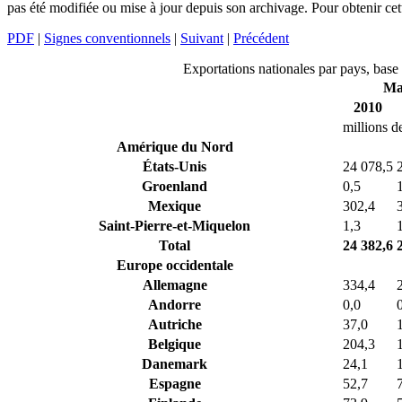
pas été modifiée ou mise à jour depuis son archivage. Pour obtenir ce
PDF
|
Signes conventionnels
|
Suivant
|
Précédent
Exportations nationales par pays, base
Ma
2010
millions d
Amérique du Nord
États-Unis
24 078,5
Groenland
0,5
Mexique
302,4
Saint-Pierre-et-Miquelon
1,3
Total
24 382,6
Europe occidentale
Allemagne
334,4
Andorre
0,0
Autriche
37,0
Belgique
204,3
Danemark
24,1
Espagne
52,7