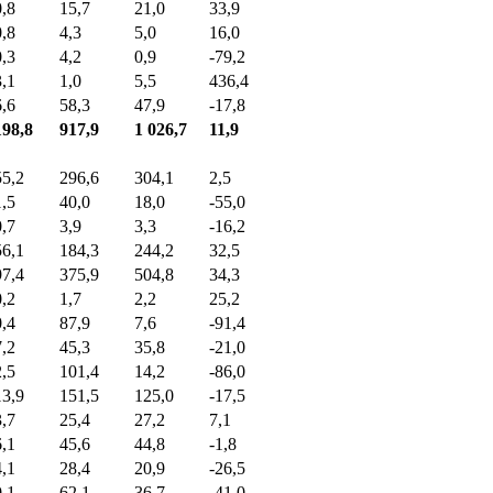
0,8
15,7
21,0
33,9
0,8
4,3
5,0
16,0
0,3
4,2
0,9
-79,2
3,1
1,0
5,5
436,4
6,6
58,3
47,9
-17,8
198,8
917,9
1 026,7
11,9
55,2
296,6
304,1
2,5
1,5
40,0
18,0
-55,0
0,7
3,9
3,3
-16,2
56,1
184,3
244,2
32,5
97,4
375,9
504,8
34,3
0,2
1,7
2,2
25,2
0,4
87,9
7,6
-91,4
7,2
45,3
35,8
-21,0
2,5
101,4
14,2
-86,0
13,9
151,5
125,0
-17,5
3,7
25,4
27,2
7,1
6,1
45,6
44,8
-1,8
4,1
28,4
20,9
-26,5
0,1
62,1
36,7
-41,0