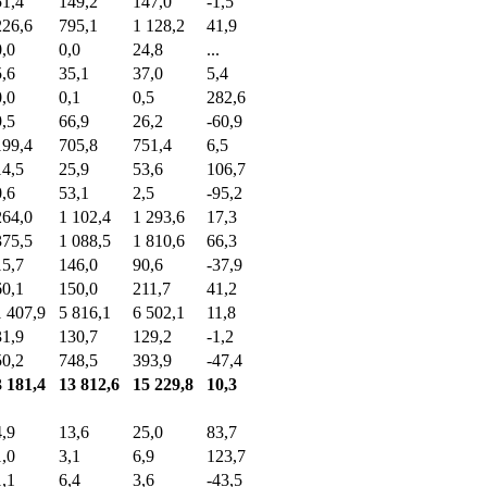
51,4
149,2
147,0
-1,5
226,6
795,1
1 128,2
41,9
0,0
0,0
24,8
...
5,6
35,1
37,0
5,4
0,0
0,1
0,5
282,6
9,5
66,9
26,2
-60,9
199,4
705,8
751,4
6,5
14,5
25,9
53,6
106,7
0,6
53,1
2,5
-95,2
264,0
1 102,4
1 293,6
17,3
375,5
1 088,5
1 810,6
66,3
15,7
146,0
90,6
-37,9
60,1
150,0
211,7
41,2
1 407,9
5 816,1
6 502,1
11,8
31,9
130,7
129,2
-1,2
50,2
748,5
393,9
-47,4
3 181,4
13 812,6
15 229,8
10,3
4,9
13,6
25,0
83,7
1,0
3,1
6,9
123,7
1,1
6,4
3,6
-43,5