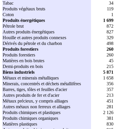
Tabac
34
Produits végétaux bruts
119
Coton
1
Produits énergétiques
1 699
Pétrole brut
872
Autres produits énergétiques
827
Houille et autres produits connexes
329
Dérivés du pétrole et du charbon
498
Produits forestiers
260
Produits forestiers
260
Matières en bois brutes
45
Demi-produits en bois
215
Biens industriels
5 871
Métaux et minerais métalliques
1 658
Minerais, concentrés et déchets métallifères
356
Barres, tiges, tôles et feuilles d'acier
357
Autres produits de fer et d'acier
213
Métaux précieux, y compris alliages
451
Autres métaux non ferreux et alliages
281
Produits chimiques et plastiques
2 126
Produits chimiques organiques
381
Matières plastiques
830