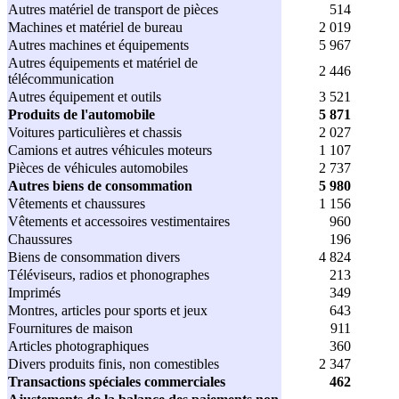
Autres matériel de transport de pièces
514
Machines et matériel de bureau
2 019
Autres machines et équipements
5 967
Autres équipements et matériel de
2 446
télécommunication
Autres équipement et outils
3 521
Produits de l'automobile
5 871
Voitures particulières et chassis
2 027
Camions et autres véhicules moteurs
1 107
Pièces de véhicules automobiles
2 737
Autres biens de consommation
5 980
Vêtements et chaussures
1 156
Vêtements et accessoires vestimentaires
960
Chaussures
196
Biens de consommation divers
4 824
Téléviseurs, radios et phonographes
213
Imprimés
349
Montres, articles pour sports et jeux
643
Fournitures de maison
911
Articles photographiques
360
Divers produits finis, non comestibles
2 347
Transactions spéciales commerciales
462