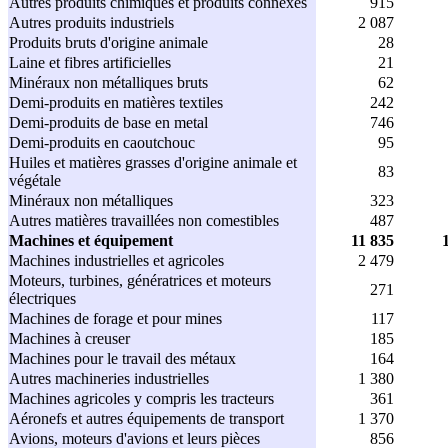
Autres produits chimiques et produits connexes
915
Autres produits industriels
2 087
Produits bruts d'origine animale
28
Laine et fibres artificielles
21
Minéraux non métalliques bruts
62
Demi-produits en matières textiles
242
Demi-produits de base en metal
746
Demi-produits en caoutchouc
95
Huiles et matières grasses d'origine animale et
83
végétale
Minéraux non métalliques
323
Autres matières travaillées non comestibles
487
Machines et équipement
11 835
Machines industrielles et agricoles
2 479
Moteurs, turbines, génératrices et moteurs
271
électriques
Machines de forage et pour mines
117
Machines à creuser
185
Machines pour le travail des métaux
164
Autres machineries industrielles
1 380
Machines agricoles y compris les tracteurs
361
Aéronefs et autres équipements de transport
1 370
Avions, moteurs d'avions et leurs pièces
856