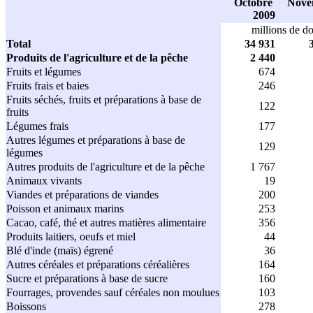
Octobre
Nov
2009
millions de do
Total
34 931
Produits de l'agriculture et de la pêche
2 440
Fruits et légumes
674
Fruits frais et baies
246
Fruits séchés, fruits et préparations à base de
122
fruits
Légumes frais
177
Autres légumes et préparations à base de
129
légumes
Autres produits de l'agriculture et de la pêche
1 767
Animaux vivants
19
Viandes et préparations de viandes
200
Poisson et animaux marins
253
Cacao, café, thé et autres matières alimentaire
356
Produits laitiers, oeufs et miel
44
Blé d'inde (maïs) égrené
36
Autres céréales et préparations céréalières
164
Sucre et préparations à base de sucre
160
Fourrages, provendes sauf céréales non moulues
103
Boissons
278