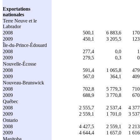
Exportations
nationales
Terre Neuve et le
Labrador
2008
500,1
6 883,6
170
2009
450,1
3 205,5
123
Île-du-Prince-Édouard
2008
277,4
0,0
1
2009
279,5
0,3
0
Nouvelle-Écosse
2008
591,4
1 065,8
479
2009
567,0
364,1
409
Nouveau-Brunswick
2008
702,8
5 779,3
710
2009
688,9
3 770,8
670
Québec
2008
2 555,7
2 537,4
4 377
2009
2 559,1
1 701,0
3 537
Ontario
2008
4 427,5
2 559,1
2 213
2009
4 644,4
1 657,0
1 616
Manitoba