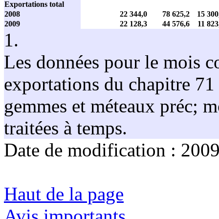
Exportations total
2008
22 344,0
78 625,2
15 300
2009
22 128,3
44 576,6
11 823
1.
Les données pour le mois co
exportations du chapitre 71 
gemmes et méteaux préc; mon
traitées à temps.
Date de modification :
2009
Haut de la page
Avis importants