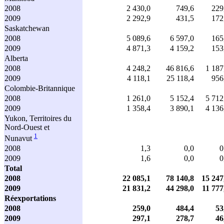
2008
2 430,0
749,6
229
2009
2 292,9
431,5
172
Saskatchewan
2008
5 089,6
6 597,0
165
2009
4 871,3
4 159,2
153
Alberta
2008
4 248,2
46 816,6
1 187
2009
4 118,1
25 118,4
956
Colombie-Britannique
2008
1 261,0
5 152,4
5 712
2009
1 358,4
3 890,1
4 136
Yukon, Territoires du
Nord-Ouest et
1
Nunavut
2008
1,3
0,0
0
2009
1,6
0,0
0
Total
2008
22 085,1
78 140,8
15 247
2009
21 831,2
44 298,0
11 777
Réexportations
2008
259,0
484,4
53
2009
297,1
278,7
46