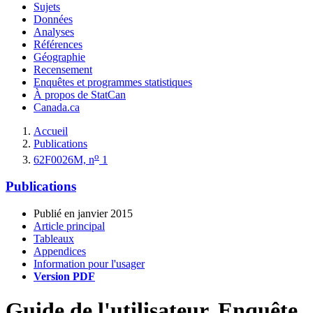
Sujets
Données
Analyses
Références
Géographie
Recensement
Enquêtes et programmes statistiques
À propos de StatCan
Canada.ca
Accueil
Publications
o
62F0026M, n
1
Publications
Publié en janvier 2015
Article principal
Tableaux
Appendices
Information pour l'usager
Version PDF
Guide de l'utilisateur, Enquête