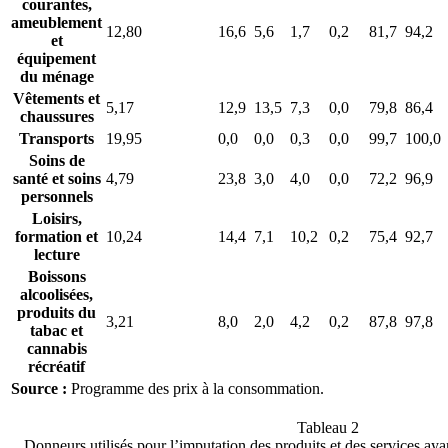
courantes,
ameublement
12,80
16,6
5,6
1,7
0,2
81,7
94,2
et
équipement
du ménage
Vêtements et
5,17
12,9
13,5
7,3
0,0
79,8
86,4
chaussures
Transports
19,95
0,0
0,0
0,3
0,0
99,7
100,0
Soins de
santé et soins
4,79
23,8
3,0
4,0
0,0
72,2
96,9
personnels
Loisirs,
formation et
10,24
14,4
7,1
10,2
0,2
75,4
92,7
lecture
Boissons
alcoolisées,
produits du
3,21
8,0
2,0
4,2
0,2
87,8
97,8
tabac et
cannabis
récréatif
Source :
Programme des prix à la consommation.
Tableau 2
Donneurs utilisés pour l’imputation des produits et des services ayan