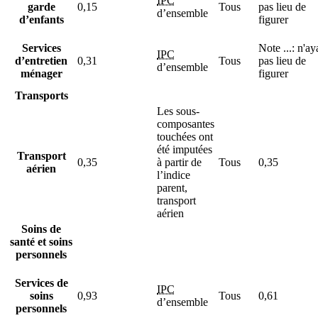
IPC
garde
0,15
Tous
pas lieu de
d’ensemble
d’enfants
figurer
Services
Note
...
: n'ay
IPC
d’entretien
0,31
Tous
pas lieu de
d’ensemble
ménager
figurer
Transports
Les sous-
composantes
touchées ont
été imputées
Transport
0,35
à partir de
Tous
0,35
aérien
l’indice
parent,
transport
aérien
Soins de
santé et soins
personnels
Services de
IPC
soins
0,93
Tous
0,61
d’ensemble
personnels