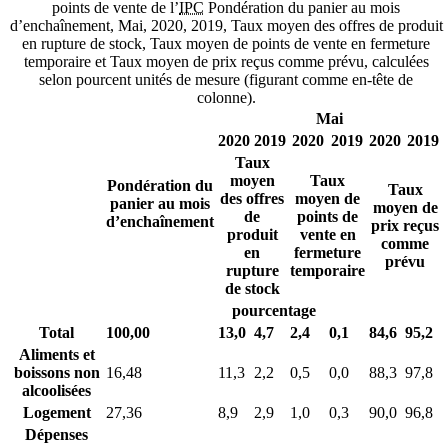
points de vente de l’
IPC
Pondération du panier au mois
d’enchaînement, Mai, 2020, 2019, Taux moyen des offres de produit
en rupture de stock, Taux moyen de points de vente en fermeture
temporaire et Taux moyen de prix reçus comme prévu, calculées
selon pourcent unités de mesure (figurant comme en-tête de
colonne).
Mai
2020
2019
2020
2019
2020
2019
Taux
moyen
Taux
Pondération du
Taux
des offres
moyen de
panier au mois
moyen de
de
points de
d’enchaînement
prix reçus
produit
vente en
comme
en
fermeture
prévu
rupture
temporaire
de stock
pourcentage
Total
100,00
13,0
4,7
2,4
0,1
84,6
95,2
Aliments et
boissons non
16,48
11,3
2,2
0,5
0,0
88,3
97,8
alcoolisées
Logement
27,36
8,9
2,9
1,0
0,3
90,0
96,8
Dépenses