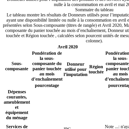
nulle à la consommation en avril et mai 
Sommaire du tableau
Le tableau montre les résultats de Donneurs utilisés pour l’imputatio
ayant une disponibilité limitée ou nulle à la consommation en avril
présentées selon Sous-composante (titres de rangée) et Avril 2020, M
composante du panier touchée au mois d’enchaînement, Donneur util
touchée et Région touchée , calculées selon pourcent unités de mes
colonne).
Avril 2020
Pondération de
Pondération
la sous-
la sous-
Sous-
composante du
composante
Donneur
Région
composante
panier touchée
panier touc
utilisé pour
touchée
au mois
au mois
l’imputation
d’enchaînement
d’enchaîne
pourcentage
pourcenta
Dépenses
courantes,
ameublement
et
équipement
du ménage
Services de
Note
...
: n'ay