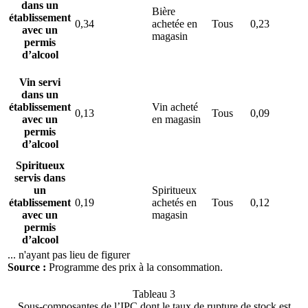
dans un
Bière
établissement
0,34
achetée en
Tous
0,23
avec un
magasin
permis
d’alcool
Vin servi
dans un
établissement
Vin acheté
0,13
Tous
0,09
avec un
en magasin
permis
d’alcool
Spiritueux
servis dans
un
Spiritueux
établissement
0,19
achetés en
Tous
0,12
avec un
magasin
permis
d’alcool
... n'ayant pas lieu de figurer
Source :
Programme des prix à la consommation.
Tableau 3
Sous-composantes de l’
IPC
dont le taux de rupture de stock est