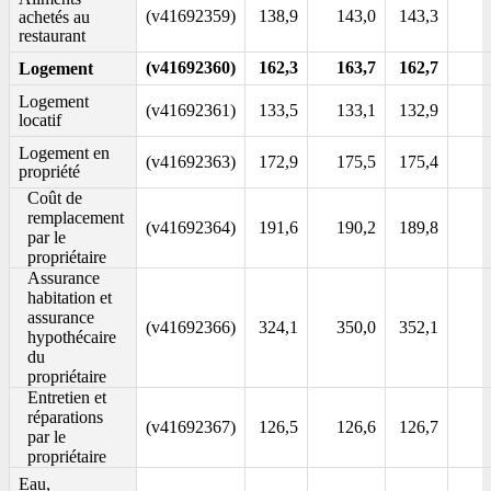
(v41692359)
138,9
143,0
143,3
achetés au
restaurant
(v41692360)
162,3
163,7
162,7
Logement
Logement
(v41692361)
133,5
133,1
132,9
locatif
Logement en
(v41692363)
172,9
175,5
175,4
propriété
Coût de
remplacement
(v41692364)
191,6
190,2
189,8
par le
propriétaire
Assurance
habitation et
assurance
(v41692366)
324,1
350,0
352,1
hypothécaire
du
propriétaire
Entretien et
réparations
(v41692367)
126,5
126,6
126,7
par le
propriétaire
Eau,