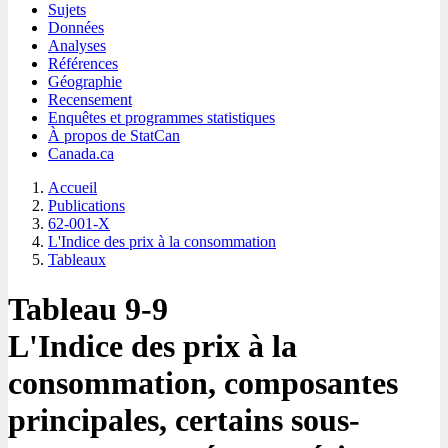
Sujets
Données
Analyses
Références
Géographie
Recensement
Enquêtes et programmes statistiques
À propos de StatCan
Canada.ca
Accueil
Publications
62-001-X
L'Indice des prix à la consommation
Tableaux
Tableau 9-9
L'Indice des prix à la
consommation, composantes
principales, certains sous-