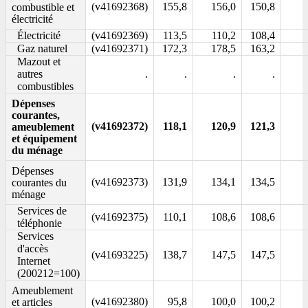
(v41692368)
155,8
156,0
150,8
combustible et
électricité
Électricité
(v41692369)
113,5
110,2
108,4
Gaz naturel
(v41692371)
172,3
178,5
163,2
Mazout et
autres
.
.
.
.
combustibles
Dépenses
courantes,
(v41692372)
118,1
120,9
121,3
ameublement
et équipement
du ménage
Dépenses
(v41692373)
131,9
134,1
134,5
courantes du
ménage
Services de
(v41692375)
110,1
108,6
108,6
téléphonie
Services
d'accès
(v41693225)
138,7
147,5
147,5
Internet
(200212=100)
Ameublement
(v41692380)
95,8
100,0
100,2
et articles