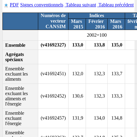
PDF
Signes conventionnels
Tableau suivant
Tableau précédent
Numéros de
Indices
Ta
vecteur
Mars
Février
Mars
févr
CANSIM
2015
2016
2016
m
2002=100
(v41692327)
133,0
133,8
135,0
Ensemble
Agrégats
spéciaux
Ensemble
(v41692451)
132,0
132,3
133,7
excluant les
aliments
Ensemble
excluant les
(v41692452)
130,6
132,3
133,3
aliments et
l'énergie
Ensemble
(v41692457)
131,9
134,0
134,8
excluant
l'énergie
Ensemble