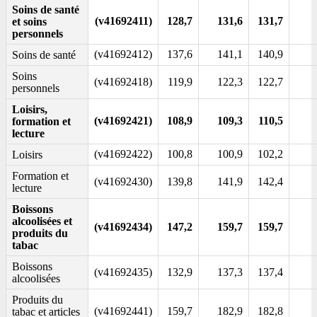
Soins de santé
(v41692411)
128,7
131,6
131,7
et soins
personnels
(v41692412)
137,6
141,1
140,9
Soins de santé
Soins
(v41692418)
119,9
122,3
122,7
personnels
Loisirs,
(v41692421)
108,9
109,3
110,5
formation et
lecture
(v41692422)
100,8
100,9
102,2
Loisirs
Formation et
(v41692430)
139,8
141,9
142,4
lecture
Boissons
alcoolisées et
(v41692434)
147,2
159,7
159,7
produits du
tabac
Boissons
(v41692435)
132,9
137,3
137,4
alcoolisées
Produits du
(v41692441)
159,7
182,9
182,8
tabac et articles