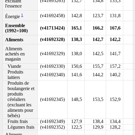
(v41693263)
132,7
134,8
135,3
excluant
l'essence
1
(v41692458)
142,8
123,7
131,8
Énergie
Ensemble
(v41713424)
165,1
166,2
167,6
(1992=100)
(v41692328)
138,3
142,7
142,2
Aliments
Aliments
(v41692329)
138,0
142,5
141,7
achetés en
magasin
Viande
(v41692330)
150,6
155,7
157,2
Produits
(v41692340)
141,6
144,2
140,2
laitiers
Produits de
boulangerie et
produits
céréaliers
(v41692345)
148,5
153,5
152,9
(excluant les
aliments pour
bébés)
Fruits frais
(v41692349)
127,9
138,4
134,4
Légumes frais
(v41692352)
122,5
129,9
128,2
Aliments