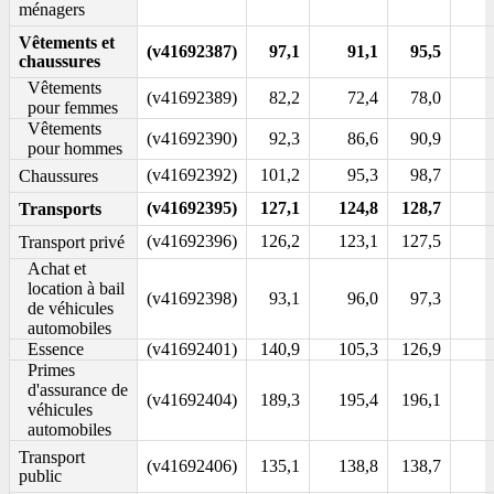
ménagers
Vêtements et
(v41692387)
97,1
91,1
95,5
chaussures
Vêtements
(v41692389)
82,2
72,4
78,0
pour femmes
Vêtements
(v41692390)
92,3
86,6
90,9
pour hommes
(v41692392)
101,2
95,3
98,7
Chaussures
(v41692395)
127,1
124,8
128,7
Transports
(v41692396)
126,2
123,1
127,5
Transport privé
Achat et
location à bail
(v41692398)
93,1
96,0
97,3
de véhicules
automobiles
Essence
(v41692401)
140,9
105,3
126,9
Primes
d'assurance de
(v41692404)
189,3
195,4
196,1
véhicules
automobiles
Transport
(v41692406)
135,1
138,8
138,7
public