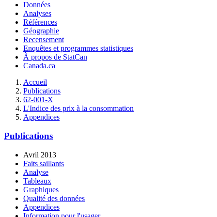
Données
Analyses
Références
Géographie
Recensement
Enquêtes et programmes statistiques
À propos de StatCan
Canada.ca
Accueil
Publications
62-001-X
L'Indice des prix à la consommation
Appendices
Publications
Avril 2013
Faits saillants
Analyse
Tableaux
Graphiques
Qualité des données
Appendices
Information pour l'usager