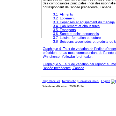
des composantes principales (non désaisonnalisé
correspondant de l'année précédente, Canada
3.1 Aliments
3.2 Logement
3.3 Dépenses et équipement du ménage
3.4 Habillement et chaussures
3.5 Transports
3.6 Santé et soins personnels
3.7 Loisirs, formation et lecture
3.8 Boissons alcoolisées et produits du 
Graphique 4. Taux de variation de l'indice d'ens
précédent, et au mois correspondant de l'année 
Whitehorse, Yellowknife et Iqaluit
Graphique 5. Taux de variation par rapport au m
l'année précédente, Canada
Page d'accueil
|
Recherche
|
Contactez-nous
|
English
Date de modification : 2008-11-24