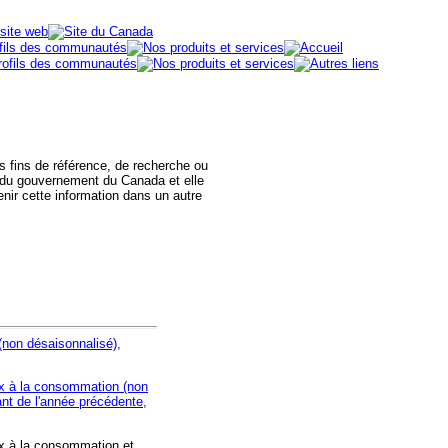
des fins de référence, de recherche ou
 du gouvernement du Canada et elle
nir cette information dans un autre
(non désaisonnalisé),
rix à la consommation (non
nt de l'année précédente,
rix à la consommation et