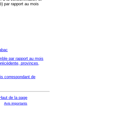
) par rapport au mois
tabac
emble par rapport au mois
précédente, provinces,
ois correspondant de
Avis importants