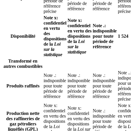
période de
périod
période de
période de
référence
référe
référence
référence
précise
précise
Note
x
:
Note
x
:
confidentiel
confidentiel
Note
.
:
en vertu
en vertu des
indisponible
des
Disponibilité
dispositions
pour toute
1 524
dispositions
de la
Loi
période de
de la
Loi
sur la
référence
sur la
statistique
statistique
Transformé en
autres combustibles
Note
..
Note
.
:
Note
.
:
Note
.
:
indispo
indisponible
indisponible
indisponible
pour u
Produits raffinés
pour toute
pour toute
pour toute
périod
période de
période de
période de
référe
référence
référence
référence
précise
Note
x
:
Note
x
Note
x
:
confidentiel
Note
.
:
confide
Production nette
confidentiel
en vertu des
indisponible
en vert
des raffineries de
en vertu des
dispositions
pour toute
disposi
gaz pétroliers
dispositions
de la
Loi
période de
de la
L
liquéfiés (GPL)
de la
Loi sur