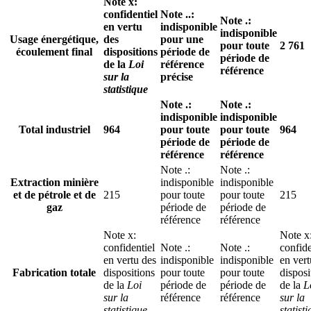
Note
x
:
confidentiel
Note
..
:
Note
.
:
en vertu
indisponible
indisponible
Usage énergétique,
des
pour une
pour toute
2 761
écoulement final
dispositions
période de
période de
de la
Loi
référence
référence
sur la
précise
statistique
Note
.
:
Note
.
:
indisponible
indisponible
Total industriel
964
pour toute
pour toute
964
période de
période de
référence
référence
Note
.
:
Note
.
:
Extraction minière
indisponible
indisponible
et de pétrole et de
215
pour toute
pour toute
215
gaz
période de
période de
référence
référence
Note
x
:
Note
x
confidentiel
Note
.
:
Note
.
:
confide
en vertu des
indisponible
indisponible
en vert
Fabrication totale
dispositions
pour toute
pour toute
disposi
de la
Loi
période de
période de
de la
L
sur la
référence
référence
sur la
statistique
statist