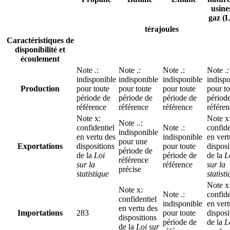
usine
gaz (
térajoules
Caractéristiques de
disponibilité et
écoulement
Note
.
:
Note
.
:
Note
.
:
Note
.
:
indisponible
indisponible
indisponible
indispo
Production
pour toute
pour toute
pour toute
pour to
période de
période de
période de
périod
référence
référence
référence
référe
Note
x
:
Note
x
Note
..
:
confidentiel
Note
.
:
confide
indisponible
en vertu des
indisponible
en vert
pour une
Exportations
dispositions
pour toute
disposi
période de
de la
Loi
période de
de la
L
référence
sur la
référence
sur la
précise
statistique
statist
Note
x
Note
x
:
Note
.
:
confide
confidentiel
indisponible
en vert
en vertu des
Importations
283
pour toute
disposi
dispositions
période de
de la
L
de la
Loi sur