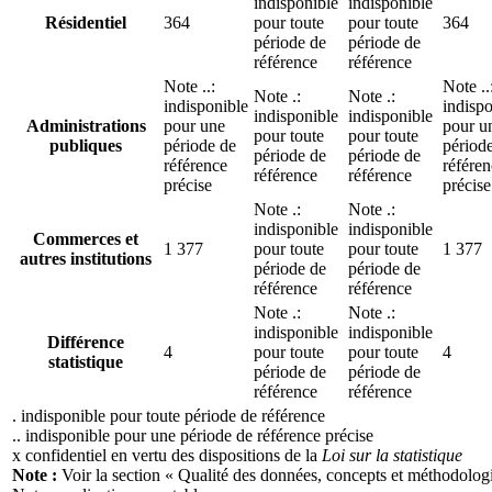
indisponible
indisponible
Résidentiel
364
pour toute
pour toute
364
période de
période de
référence
référence
Note
..
:
Note
..
Note
.
:
Note
.
:
indisponible
indispo
indisponible
indisponible
Administrations
pour une
pour u
pour toute
pour toute
publiques
période de
périod
période de
période de
référence
référe
référence
référence
précise
précise
Note
.
:
Note
.
:
indisponible
indisponible
Commerces et
1 377
pour toute
pour toute
1 377
autres institutions
période de
période de
référence
référence
Note
.
:
Note
.
:
indisponible
indisponible
Différence
4
pour toute
pour toute
4
statistique
période de
période de
référence
référence
. indisponible pour toute période de référence
.. indisponible pour une période de référence précise
x confidentiel en vertu des dispositions de la
Loi sur la statistique
Note :
Voir la section « Qualité des données, concepts et méthodolo