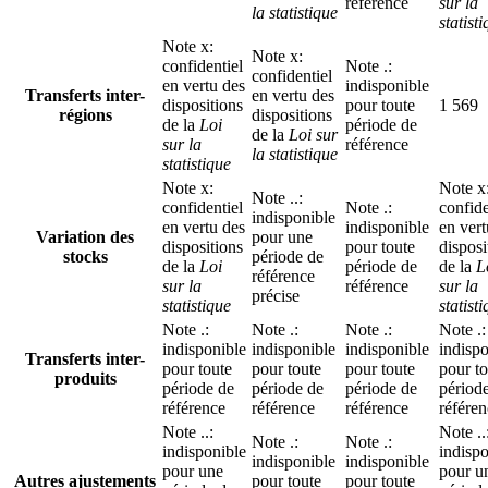
référence
sur la
la statistique
statist
Note
x
:
Note
x
:
confidentiel
Note
.
:
confidentiel
en vertu des
indisponible
Transferts inter-
en vertu des
dispositions
pour toute
1 569
régions
dispositions
de la
Loi
période de
de la
Loi sur
sur la
référence
la statistique
statistique
Note
x
:
Note
x
Note
..
:
confidentiel
Note
.
:
confide
indisponible
en vertu des
indisponible
en vert
Variation des
pour une
dispositions
pour toute
disposi
stocks
période de
de la
Loi
période de
de la
L
référence
sur la
référence
sur la
précise
statistique
statist
Note
.
:
Note
.
:
Note
.
:
Note
.
:
indisponible
indisponible
indisponible
indispo
Transferts inter-
pour toute
pour toute
pour toute
pour to
produits
période de
période de
période de
périod
référence
référence
référence
référe
Note
..
:
Note
..
Note
.
:
Note
.
:
indisponible
indispo
indisponible
indisponible
pour une
pour u
Autres ajustements
pour toute
pour toute