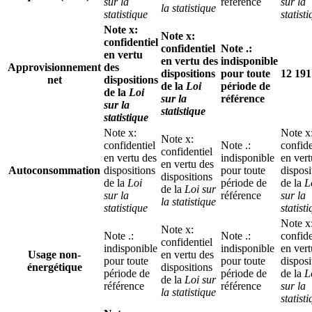
sur la
référence
sur la
la statistique
statistique
statist
Note
x
:
Note
x
:
confidentiel
confidentiel
Note
.
:
en vertu
en vertu des
indisponible
Approvisionnement
des
dispositions
pour toute
12 191
net
dispositions
de la
Loi
période de
de la
Loi
sur la
référence
sur la
statistique
statistique
Note
x
:
Note
x
Note
x
:
confidentiel
Note
.
:
confide
confidentiel
en vertu des
indisponible
en vert
en vertu des
Autoconsommation
dispositions
pour toute
disposi
dispositions
de la
Loi
période de
de la
L
de la
Loi sur
sur la
référence
sur la
la statistique
statistique
statist
Note
x
Note
x
:
Note
.
:
Note
.
:
confide
confidentiel
indisponible
indisponible
en vert
Usage non-
en vertu des
pour toute
pour toute
disposi
énergétique
dispositions
période de
période de
de la
L
de la
Loi sur
référence
référence
sur la
la statistique
statist