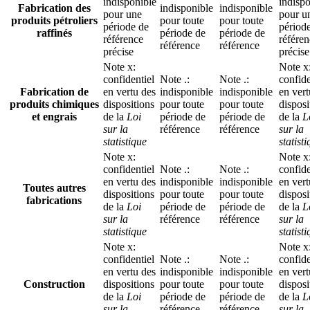
indisponible
indispo
Fabrication des
indisponible
indisponible
pour une
pour u
produits pétroliers
pour toute
pour toute
période de
périod
raffinés
période de
période de
référence
référe
référence
référence
précise
précise
Note
x
:
Note
x
confidentiel
Note
.
:
Note
.
:
confide
Fabrication de
en vertu des
indisponible
indisponible
en vert
produits chimiques
dispositions
pour toute
pour toute
disposi
et engrais
de la
Loi
période de
période de
de la
L
sur la
référence
référence
sur la
statistique
statist
Note
x
:
Note
x
confidentiel
Note
.
:
Note
.
:
confide
en vertu des
indisponible
indisponible
en vert
Toutes autres
dispositions
pour toute
pour toute
disposi
fabrications
de la
Loi
période de
période de
de la
L
sur la
référence
référence
sur la
statistique
statist
Note
x
:
Note
x
confidentiel
Note
.
:
Note
.
:
confide
en vertu des
indisponible
indisponible
en vert
Construction
dispositions
pour toute
pour toute
disposi
de la
Loi
période de
période de
de la
L
sur la
référence
référence
sur la