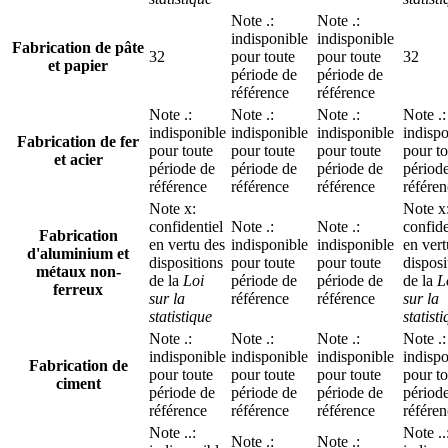
Note
.
:
Note
.
:
indisponible
indisponible
Fabrication de pâte
32
pour toute
pour toute
32
et papier
période de
période de
référence
référence
Note
.
:
Note
.
:
Note
.
:
Note
.
:
indisponible
indisponible
indisponible
indispo
Fabrication de fer
pour toute
pour toute
pour toute
pour to
et acier
période de
période de
période de
périod
référence
référence
référence
référe
Note
x
:
Note
x
confidentiel
Note
.
:
Note
.
:
confide
Fabrication
en vertu des
indisponible
indisponible
en vert
d'aluminium et
dispositions
pour toute
pour toute
disposi
métaux non-
de la
Loi
période de
période de
de la
L
ferreux
sur la
référence
référence
sur la
statistique
statist
Note
.
:
Note
.
:
Note
.
:
Note
.
:
indisponible
indisponible
indisponible
indispo
Fabrication de
pour toute
pour toute
pour toute
pour to
ciment
période de
période de
période de
périod
référence
référence
référence
référe
Note
..
:
Note
..
Note
.
:
Note
.
: