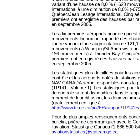
variant d’une hausse de 8,0 % (+629 mou
International à une diminution de 8,6% (-
Québec/Jean Lesage International. Cinq aér
premiers ont enregistré des hausses par ra
en septembre 2005.
Les dix premiers aéroports pour ce qui est
mouvements locaux ont rapporté des chan
l’autre variant d’une augmentation de 121,
mouvements) à Winnipeg/St Andrews à une 
194 mouvements) à Thunder Bay. Cinq aéro
premiers ont enregistré des hausses par rap
en septembre 2005.
Les statistiques plus détaillées pour les aé
contrôle et les aéroports dotés de stations 
NAV CANADA seront disponibles dans la pu
(TP141 - Volume 1). Les statistiques pour l
de contrôle seront disponibles dans le rap
moment de leur diffusion, les deux volumes
(gratuitement) en ligne à
http://www.tc.gc.ca/pol/FR/rapport/TP141F
Pour de plus amples renseignements conce
bulletin, prière de communiquer avec le Cen
l'aviation, Statistique Canada (1-866-500-84
aviationstatistics@statcan.gc.ca