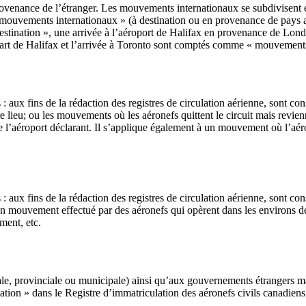
venance de l’étranger. Les mouvements internationaux se subdivisent en
s mouvements internationaux » (à destination ou en provenance de pays 
estination », une arrivée à l’aéroport de Halifax en provenance de Lond
part de Halifax et l’arrivée à Toronto sont comptés comme « mouvements
s : aux fins de la rédaction des registres de circulation aérienne, sont
e lieu; ou les mouvements où les aéronefs quittent le circuit mais revien
 l’aéroport déclarant. Il s’applique également à un mouvement où l’aéron
ls : aux fins de la rédaction des registres de circulation aérienne, son
 : un mouvement effectué par des aéronefs qui opèrent dans les environs 
ment, etc.
ale, provinciale ou municipale) ainsi qu’aux gouvernements étrangers m
ation » dans le Registre d’immatriculation des aéronefs civils canadiens