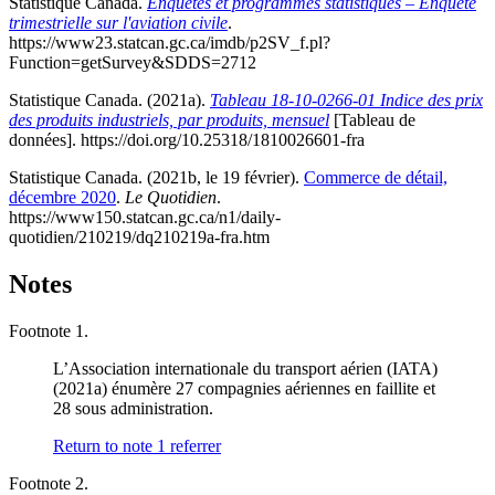
Statistique Canada.
Enquêtes et programmes statistiques – Enquête
trimestrielle sur l'aviation civile
.
https://www23.statcan.gc.ca/imdb/p2SV_f.pl?
Function=getSurvey&SDDS=2712
Statistique Canada. (2021a).
Tableau 18-10-0266-01 Indice des prix
des produits industriels, par produits, mensuel
[Tableau de
données]. https://doi.org/10.25318/1810026601-fra
Statistique Canada. (2021b, le 19 février).
Commerce de détail,
décembre 2020
.
Le Quotidien
.
https://www150.statcan.gc.ca/n1/daily-
quotidien/210219/dq210219a-fra.htm
Notes
Footnote 1.
L’Association internationale du transport aérien (IATA)
(2021a) énumère 27 compagnies aériennes en faillite et
28 sous administration.
Return to note
1
referrer
Footnote 2.