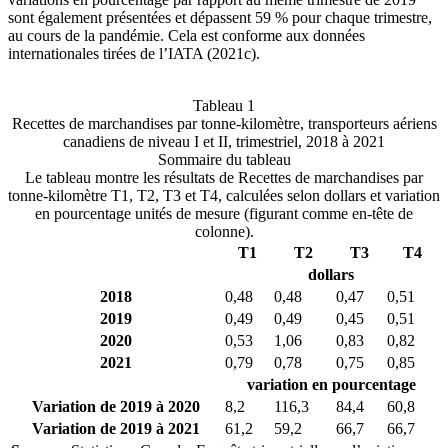
sont également présentées et dépassent 59 % pour chaque trimestre,
au cours de la pandémie. Cela est conforme aux données
internationales tirées de l’IATA (2021c).
Tableau 1
Recettes de marchandises par tonne-kilomètre, transporteurs aériens
canadiens de niveau I et II, trimestriel, 2018 à 2021
Sommaire du tableau
Le tableau montre les résultats de Recettes de marchandises par
tonne-kilomètre T1, T2, T3 et T4, calculées selon dollars et variation
en pourcentage unités de mesure (figurant comme en-tête de
colonne).
T1
T2
T3
T4
dollars
2018
0,48
0,48
0,47
0,51
2019
0,49
0,49
0,45
0,51
2020
0,53
1,06
0,83
0,82
2021
0,79
0,78
0,75
0,85
variation en pourcentage
Variation de 2019 à 2020
8,2
116,3
84,4
60,8
Variation de 2019 à 2021
61,2
59,2
66,7
66,7