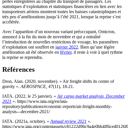
pertes enregistrées au chapitre du transport de passagers. Les
statistiques d’exploitation et statistiques financières en lien avec les
transporteurs aériens montrent toutes les baisses catastrophiques et
très peu d’améliorations jusqu’à l’été 2021, lorsque la reprise s’est
accélérée.
Avec l’apparition d’un nouveau variant préoccupant, Omicron,
annoncé à la fin du mois de novembre et qui a entraîné
l’introduction de nouvelles restrictions de voyage, les paramètres
d’exploitation ont souffert en
janvier 2022
. Bien qu’une légère
amélioration ait été observée en
février
, il reste à voir à quel rythme
la reprise se reprendra.
Références
Dron, Alan. (2020, novembre). « Air freight shifts its centre of
gravity ».
AEROSPACE, 47
(11), 18-21.
IATA. (2022, le 25 janvier). «
Air cargo market analysis, December
2021
». https://www.iata.org/en/iata-
repository/publications/economic-reports/air-freight-monthly-
analysis---december-2021/
IATA. (2021a, octobre). «
Annual review 2021
».
https://www.iata.org/contentassets/c81222d96c9a4e0bb4ff6ced0126f0