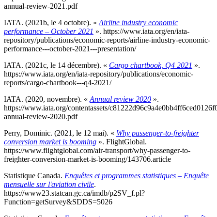
annual-review-2021.pdf
IATA. (2021b, le 4 octobre). «
Airline industry economic
performance – October 2021
». https://www.iata.org/en/iata-
repository/publications/economic-reports/airline-industry-economic-
performance---october-2021---presentation/
IATA. (2021c, le 14 décembre). «
Cargo chartbook, Q4 2021
».
https://www.iata.org/en/iata-repository/publications/economic-
reports/cargo-chartbook---q4-2021/
IATA. (2020, novembre). «
Annual review 2020
».
https://www.iata.org/contentassets/c81222d96c9a4e0bb4ff6ced0126f0
annual-review-2020.pdf
Perry, Dominic. (2021, le 12 mai). «
Why passenger-to-freighter
conversion market is booming
». FlightGlobal.
https://www.flightglobal.com/air-transport/why-passenger-to-
freighter-conversion-market-is-booming/143706.article
Statistique Canada.
Enquêtes et programmes statistiques – Enquête
mensuelle sur l'aviation civile
.
https://www23.statcan.gc.ca/imdb/p2SV_f.pl?
Function=getSurvey&SDDS=5026