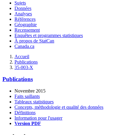
Sujets
Données
Analyses
Références
Géographie
Recensement
Enquêtes et programmes statistiques
À propos de StatCan
Canada.ca
Accueil
Publications
35-003-X
Publications
Novembre 2015
Faits saillants
Tableaux statistiques
Concepts, méthodologie et qualité des données
Définitions
Information pour l'usager
Version PDF