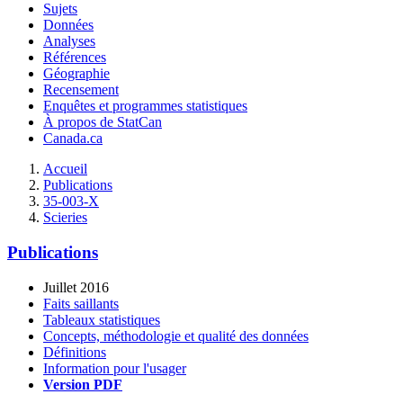
Sujets
Données
Analyses
Références
Géographie
Recensement
Enquêtes et programmes statistiques
À propos de StatCan
Canada.ca
Accueil
Publications
35-003-X
Scieries
Publications
Juillet 2016
Faits saillants
Tableaux statistiques
Concepts, méthodologie et qualité des données
Définitions
Information pour l'usager
Version PDF