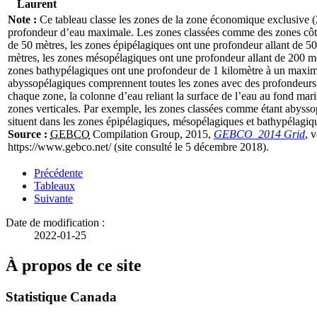
Laurent
Note :
Ce tableau classe les zones de la zone économique exclusive
profondeur d’eau maximale. Les zones classées comme des zones côt
de 50 mètres, les zones épipélagiques ont une profondeur allant de
mètres, les zones mésopélagiques ont une profondeur allant de 200 
zones bathypélagiques ont une profondeur de 1 kilomètre à un maximu
abyssopélagiques comprennent toutes les zones avec des profondeurs 
chaque zone, la colonne d’eau reliant la surface de l’eau au fond mar
zones verticales. Par exemple, les zones classées comme étant abysso
situent dans les zones épipélagiques, mésopélagiques et bathypélagiq
Source :
GEBCO
Compilation Group, 2015,
GEBCO_2014 Grid
, 
https://www.gebco.net/ (site consulté le 5 décembre 2018).
Précédente
Tableaux
Suivante
Date de modification :
2022-01-25
À propos de ce site
Statistique Canada