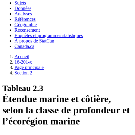
Sujets
Données
Analyses
Références
Géographie
Recensement
Enquêtes et programmes statistiques
À propos de StatCan
Canada.ca
Accueil
16-201-x
Page principale
Section 2
Tableau 2.3
Étendue marine et côtière,
selon la classe de profondeur et
l’écorégion marine