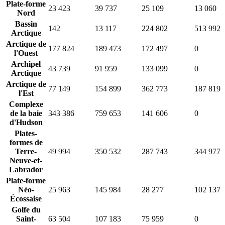
Plate-forme
23 423
39 737
25 109
13 060
Nord
Bassin
142
13 117
224 802
513 992
Arctique
Arctique de
177 824
189 473
172 497
0
l'Ouest
Archipel
43 739
91 959
133 099
0
Arctique
Arctique de
77 149
154 899
362 773
187 819
l'Est
Complexe
de la baie
343 386
759 653
141 606
0
d'Hudson
Plates-
formes de
Terre-
49 994
350 532
287 743
344 977
Neuve-et-
Labrador
Plate-forme
Néo-
25 963
145 984
28 277
102 137
Écossaise
Golfe du
Saint-
63 504
107 183
75 959
0