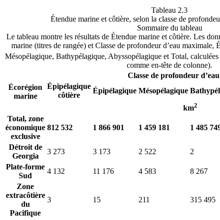
Tableau 2.3
Étendue marine et côtière, selon la classe de profondeu
Sommaire du tableau
Le tableau montre les résultats de Étendue marine et côtière. Les do
marine (titres de rangée) et Classe de profondeur d’eau maximale, É
Mésopélagique, Bathypélagique, Abyssopélagique et Total, calculées
comme en-tête de colonne).
Classe de profondeur d’ea
Épipélagique
Écorégion
Épipélagique
Mésopélagique
Bathypél
côtière
marine
2
km
Total, zone
économique
812 532
1 866 901
1 459 181
1 485 74
exclusive
Détroit de
3 273
3 173
2 522
2
Georgia
Plate-forme
4 132
11 176
4 583
8 267
Sud
Zone
extracôtière
3
15
211
315 495
du
Pacifique