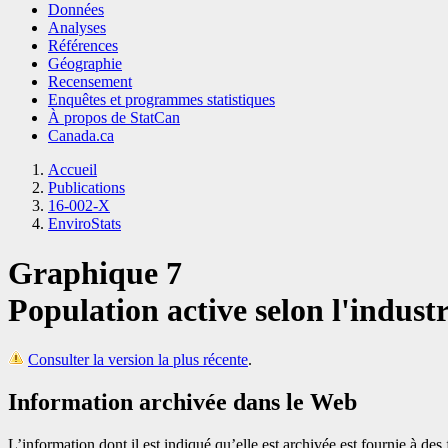
Données
Analyses
Références
Géographie
Recensement
Enquêtes et programmes statistiques
À propos de StatCan
Canada.ca
Accueil
Publications
16-002-X
EnviroStats
Graphique 7
Population active selon l'industr
Consulter la version la plus récente
.
Information archivée dans le Web
L’information dont il est indiqué qu’elle est archivée est fournie à d