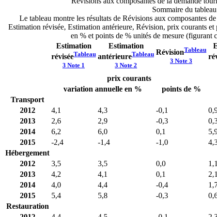
Révisions aux composantes de la demande touris
Sommaire du tableau
Le tableau montre les résultats de Révisions aux composantes de 
Estimation révisée, Estimation antérieure, Révision, prix courants et
en % et points de % unités de mesure (figurant
Estimation
Estimation
E
Tableau
Révision
Tableau
Tableau
révisée
antérieure
ré
3 Note
3
3 Note
1
3 Note
2
prix courants
variation annuelle en %
points de %
Transport
2012
4,1
4,3
-0,1
0,
2013
2,6
2,9
-0,3
0,
2014
6,2
6,0
0,1
5,
2015
-2,4
-1,4
-1,0
4,
Hébergement
2012
3,5
3,5
0,0
1,
2013
4,2
4,1
0,1
2,
2014
4,0
4,4
-0,4
1,
2015
5,4
5,8
-0,3
0,
Restauration
2012
4,4
4,5
-0,1
2,