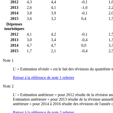
2012
4,3
4,4
-0,1
1,
2013
2,6
4,1
-1,6
2,
2014
3,8
3,9
-0,1
2,
2015
3,6
3,2
0,4
1,
Dépenses
touristiques
2012
4,1
4,2
-0,1
1,
2013
3,0
3,4
-0,4
1,
2014
4,7
4,7
0,0
3,
2015
1,7
2,1
-0,4
2,
Note
1
L' « Estimation révisée » est le fait des révisions du quatrième 
Retour à la référence de note
1
referrer
Note
2
L' « Estimation antérieure » pour 2012 résulte de la révision an
Estimation antérieure » pour 2013 résulte de la révision annuel
antérieure » pour 2014 à 2016 résulte des révisions de l'année 
Retour à la référence de note
2
referrer