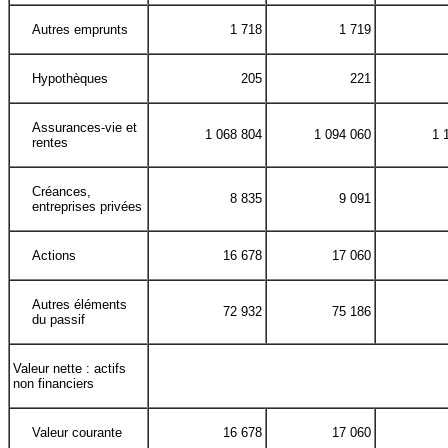
Autres emprunts
1 718
1 719
Hypothèques
205
221
Assurances-vie et
1 068 804
1 094 060
1 
rentes
Créances,
8 835
9 091
entreprises privées
Actions
16 678
17 060
Autres éléments
72 932
75 186
du passif
Valeur nette : actifs
non financiers
Valeur courante
16 678
17 060