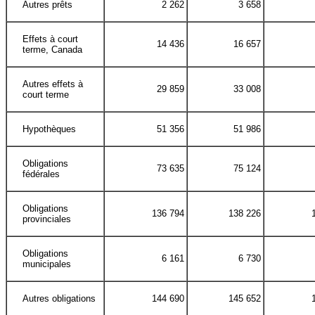
Autres prêts
2 262
3 658
Effets à court
14 436
16 657
terme, Canada
Autres effets à
29 859
33 008
court terme
Hypothèques
51 356
51 986
Obligations
73 635
75 124
fédérales
Obligations
136 794
138 226
provinciales
Obligations
6 161
6 730
municipales
Autres obligations
144 690
145 652