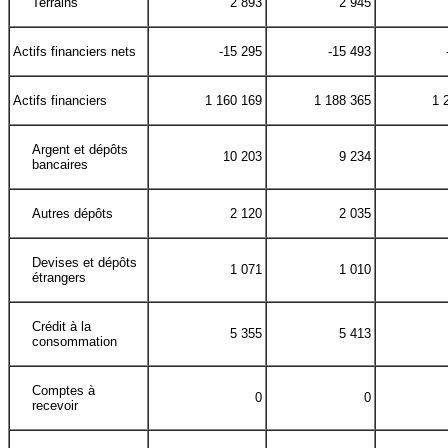
Terrains
2 893
2 945
Actifs financiers nets
-15 295
-15 493
Actifs financiers
1 160 169
1 188 365
1 
Argent et dépôts
10 203
9 234
bancaires
Autres dépôts
2 120
2 035
Devises et dépôts
1 071
1 010
étrangers
Crédit à la
5 355
5 413
consommation
Comptes à
0
0
recevoir