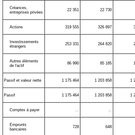
Créances,
22 351
22 730
entreprises privées
Actions
319 555
326 897
Investissements
253 331
264 820
étrangers
Autres éléments
86 990
85 185
de l'actif
Passif et valeur nette
1 175 464
1 203 858
1 
Passif
1 175 464
1 203 858
1 
Comptes à payer
...
...
Emprunts
728
648
bancaires