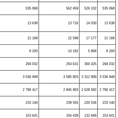
535 068
562 459
526 102
535 068
13 638
13 716
14 030
13 638
21 168
22 599
17 177
21 168
8 293
10 182
5 868
8 293
294 032
254 631
300 425
294 032
3 536 949
3 585 803
3 312 909
3 536 949
2 790 417
2 845 903
2 628 582
2 790 417
233 140
239 555
220 536
233 140
153 641
156 439
132 849
153 641