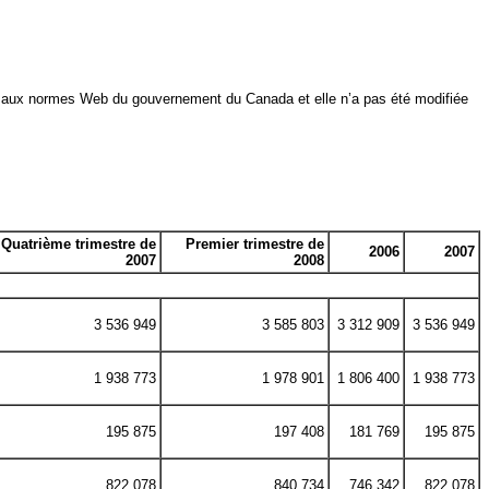
ttie aux normes Web du gouvernement du Canada et elle n’a pas été modifiée
Quatrième trimestre de
Premier trimestre de
2006
2007
2007
2008
3 536 949
3 585 803
3 312 909
3 536 949
1 938 773
1 978 901
1 806 400
1 938 773
195 875
197 408
181 769
195 875
822 078
840 734
746 342
822 078