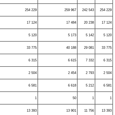
254 229
259 967
242 543
254 229
17 124
17 484
20 238
17 124
5 120
5 173
5 142
5 120
33 775
40 188
29 081
33 775
6 315
6 615
7 332
6 315
2 504
2 454
2 793
2 504
6 581
6 618
5 212
6 581
1
50
1
1
13 393
13 901
11 756
13 393