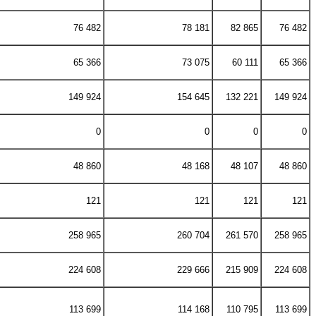
76 482
78 181
82 865
76 482
65 366
73 075
60 111
65 366
149 924
154 645
132 221
149 924
0
0
0
0
48 860
48 168
48 107
48 860
121
121
121
121
258 965
260 704
261 570
258 965
224 608
229 666
215 909
224 608
113 699
114 168
110 795
113 699