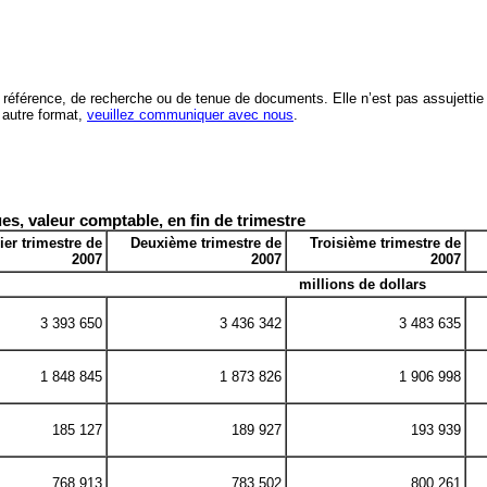
ns de référence, de recherche ou de tenue de documents. Elle n’est pas assuje
 autre format,
veuillez communiquer avec nous
.
es, valeur comptable, en fin de trimestre
er trimestre de
Deuxième trimestre de
Troisième trimestre de
2007
2007
2007
millions de dollars
3 393 650
3 436 342
3 483 635
1 848 845
1 873 826
1 906 998
185 127
189 927
193 939
768 913
783 502
800 261