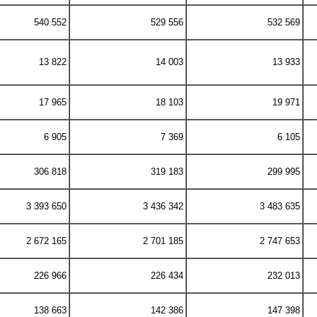
540 552
529 556
532 569
13 822
14 003
13 933
17 965
18 103
19 971
6 905
7 369
6 105
306 818
319 183
299 995
3 393 650
3 436 342
3 483 635
2 672 165
2 701 185
2 747 653
226 966
226 434
232 013
138 663
142 386
147 398