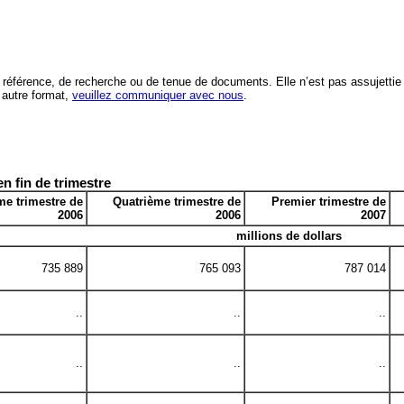
ns de référence, de recherche ou de tenue de documents. Elle n’est pas assuje
 autre format,
veuillez communiquer avec nous
.
n fin de trimestre
me trimestre de
Quatrième trimestre de
Premier trimestre de
2006
2006
2007
millions de dollars
735 889
765 093
787 014
..
..
..
..
..
..