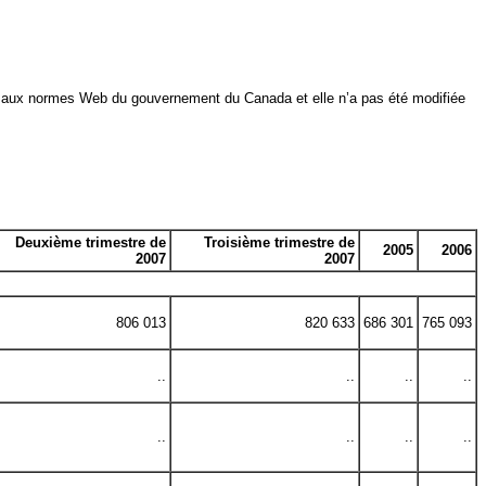
ttie aux normes Web du gouvernement du Canada et elle n’a pas été modifiée
Deuxième trimestre de
Troisième trimestre de
2005
2006
2007
2007
806 013
820 633
686 301
765 093
..
..
..
..
..
..
..
..