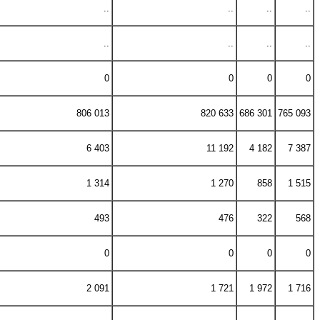
..
..
..
..
..
..
..
..
0
0
0
0
806 013
820 633
686 301
765 093
6 403
11 192
4 182
7 387
1 314
1 270
858
1 515
493
476
322
568
0
0
0
0
2 091
1 721
1 972
1 716