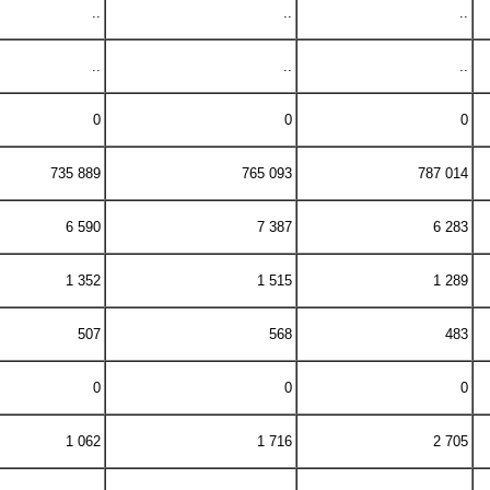
..
..
..
..
..
..
0
0
0
735 889
765 093
787 014
6 590
7 387
6 283
1 352
1 515
1 289
507
568
483
0
0
0
1 062
1 716
2 705