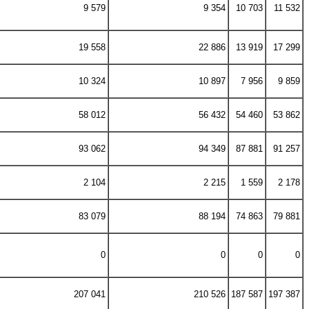
9 579
9 354
10 703
11 532
19 558
22 886
13 919
17 299
10 324
10 897
7 956
9 859
58 012
56 432
54 460
53 862
93 062
94 349
87 881
91 257
2 104
2 215
1 559
2 178
83 079
88 194
74 863
79 881
0
0
0
0
207 041
210 526
187 587
197 387