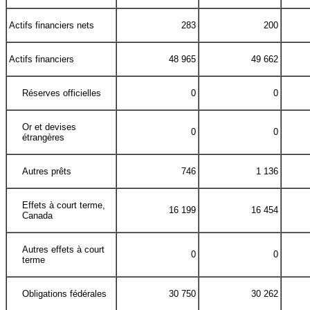
Actifs financiers nets
283
200
Actifs financiers
48 965
49 662
Réserves officielles
0
0
Or et devises
0
0
étrangères
Autres prêts
746
1 136
Effets à court terme,
16 199
16 454
Canada
Autres effets à court
0
0
terme
Obligations fédérales
30 750
30 262