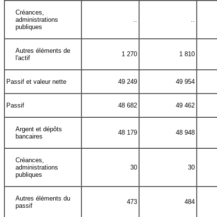
Créances,
administrations
..
..
publiques
Autres éléments de
1 270
1 810
l'actif
Passif et valeur nette
49 249
49 954
Passif
48 682
49 462
Argent et dépôts
48 179
48 948
bancaires
Créances,
administrations
30
30
publiques
Autres éléments du
473
484
passif