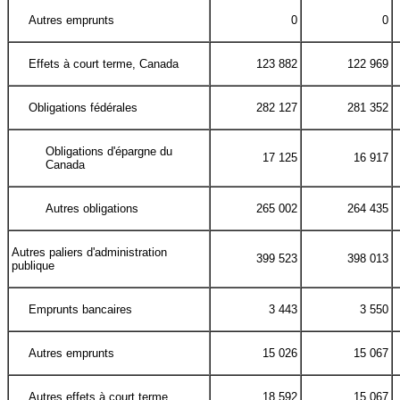
Autres emprunts
0
0
Effets à court terme, Canada
123 882
122 969
Obligations fédérales
282 127
281 352
Obligations d'épargne du
17 125
16 917
Canada
Autres obligations
265 002
264 435
Autres paliers d'administration
399 523
398 013
publique
Emprunts bancaires
3 443
3 550
Autres emprunts
15 026
15 067
Autres effets à court terme
18 592
15 067