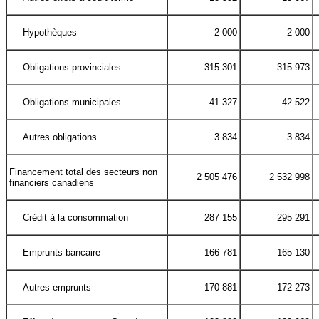
Hypothèques
2 000
2 000
Obligations provinciales
315 301
315 973
Obligations municipales
41 327
42 522
Autres obligations
3 834
3 834
Financement total des secteurs non
2 505 476
2 532 998
financiers canadiens
Crédit à la consommation
287 155
295 291
Emprunts bancaire
166 781
165 130
Autres emprunts
170 881
172 273