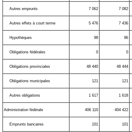
Autres emprunts
7 062
7 082
Autres effets à court terme
5 476
7 436
Hypothèques
98
96
Obligations fédérales
0
0
Obligations provinciales
48 440
48 444
Obligations municipales
121
121
Autres obligations
1 617
1 618
Administration fédérale
406 110
404 422
Emprunts bancaires
101
101