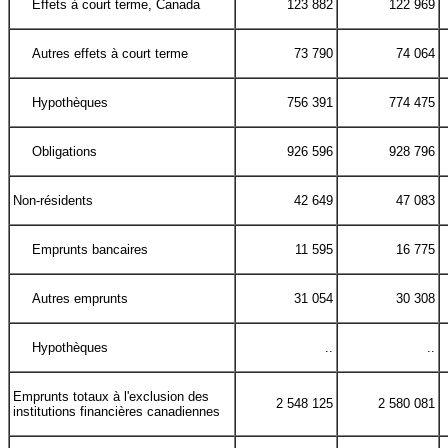
Effets à court terme, Canada
123 882
122 969
Autres effets à court terme
73 790
74 064
Hypothèques
756 391
774 475
Obligations
926 596
928 796
Non-résidents
42 649
47 083
Emprunts bancaires
11 595
16 775
Autres emprunts
31 054
30 308
Hypothèques
..
..
Emprunts totaux à l'exclusion des
2 548 125
2 580 081
institutions financières canadiennes