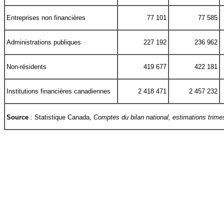
Entreprises non financières
77 101
77 585
Administrations publiques
227 192
236 962
Non-résidents
419 677
422 181
Institutions financières canadiennes
2 418 471
2 457 232
Source
: Statistique Canada,
Comptes du bilan national, estimations trimes