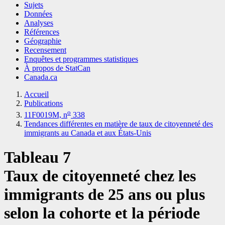
Sujets
Données
Analyses
Références
Géographie
Recensement
Enquêtes et programmes statistiques
À propos de StatCan
Canada.ca
Accueil
Publications
o
11F0019M, n
338
Tendances différentes en matière de taux de citoyenneté des
immigrants au Canada et aux États-Unis
Tableau 7
Taux de citoyenneté chez les
immigrants de 25 ans ou plus
selon la cohorte et la période