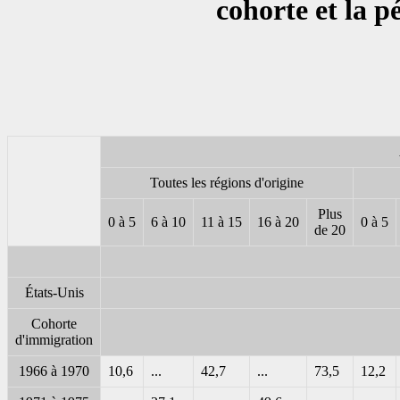
cohorte et la 
Toutes les régions d'origine
Plus
0 à 5
6 à 10
11 à 15
16 à 20
0 à 5
de 20
États-Unis
Cohorte
d'immigration
1966 à 1970
10,6
...
42,7
...
73,5
12,2