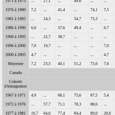
1971 à 1975
...
27,1
...
49,6
...
...
1976 à 1980
7,2
...
41,4
...
74,1
7,5
1981 à 1985
...
24,3
...
54,7
73,3
...
1986 à 1990
6,6
...
37,6
49,4
...
6,7
1990 à 1995
...
22,7
38,7
...
...
...
1996 à 2000
7,0
19,7
...
...
...
7,0
2000 à 2005
4,7
...
...
...
...
4,7
Moyenne
7,2
23,5
40,1
51,2
73,6
7,6
Canada
Cohorte
d'immigration
1967 à 1971
4,9
...
68,1
75,6
87,5
5,4
1972 à 1976
...
57,7
71,1
78,3
88,6
...
1977 à 1981
16,7
64,6
77,4
84,4
89,0
20,6