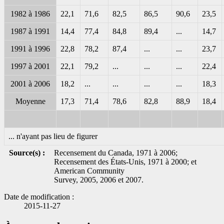
1982 à 1986
22,1
71,6
82,5
86,5
90,6
23,5
1987 à 1991
14,4
77,4
84,8
89,4
...
14,7
1991 à 1996
22,8
78,2
87,4
...
...
23,7
1997 à 2001
22,1
79,2
...
...
...
22,4
2001 à 2006
18,2
...
...
...
...
18,3
Moyenne
17,3
71,4
78,6
82,8
88,9
18,4
... n'ayant pas lieu de figurer
Source(s) :
Recensement du Canada, 1971 à 2006;
Recensement des États-Unis, 1971 à 2000; et
American Community
Survey, 2005, 2006 et 2007.
Date de modification :
2015-11-27